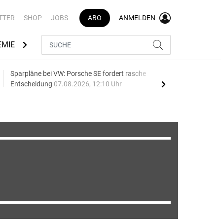
TTER
SHOP
JOBS
ABO
ANMELDEN
EMIE
AUTOMARKEN
MEDIATHEK
BRANCHENVERZEI
Sparpläne bei VW: Porsche SE fordert rasche
75 J
Entscheidung
07.08.2026, 12:10 Uhr
Auf