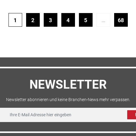
1
2
3
4
5
…
68
NEWSLETTER
Newsletter abonnieren und keine Branchen-News mehr verpassen.