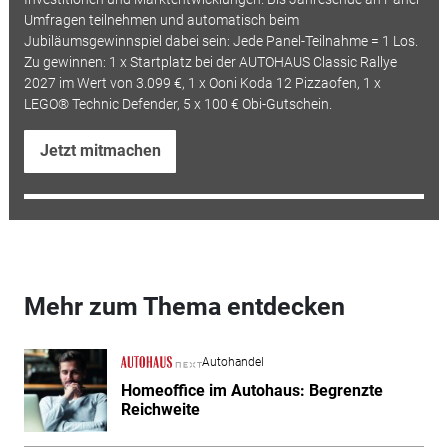
Umfragen teilnehmen und automatisch beim
Jubiläumsgewinnspiel dabei sein: Jede Panel-Teilnahme = 1 Los.
Zu gewinnen: 1 x Startplatz bei der AUTOHAUS Classic Rallye
2027 im Wert von 3.099 €, 1 x Ooni Koda 12 Pizzaofen, 1 x
LEGO® Technic Defender, 5 x 100 € Obi-Gutschein.
Jetzt mitmachen
Mehr zum Thema entdecken
Autohandel
Homeoffice im Autohaus: Begrenzte
Reichweite