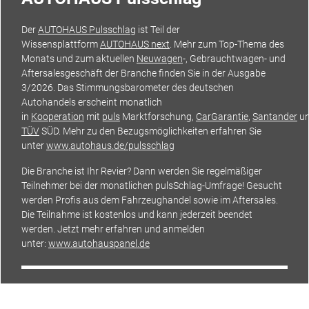
Der
AUTOHAUS Pulsschlag
ist Teil der
Wissensplattform
AUTOHAUS next
. Mehr zum Top-Thema des
Monats und zum aktuellen
Neuwagen
-, Gebrauchtwagen- und
Aftersalesgeschäft der Branche finden Sie in der Ausgabe
3/2026. Das
Stimmungsbarometer
des deutschen
Autohandels erscheint monatlich
in
Kooperation
mit
puls
Marktforschung,
CarGarantie
,
Santander
u
TÜV
SÜD. Mehr zu den Bezugsmöglichkeiten erfahren Sie
unter
www.autohaus.de/pulsschlag
Die Branche ist Ihr Revier? Dann werden Sie regelmäßiger
Teilnehmer bei der monatlichen pulsSchlag-Umfrage! Gesucht
werden Profis aus dem
Fahrzeughandel
sowie im
Aftersales.
Die Teilnahme ist kostenlos und kann jederzeit beendet
werden. Jetzt mehr erfahren und anmelden
unter:
www.autohauspanel.de