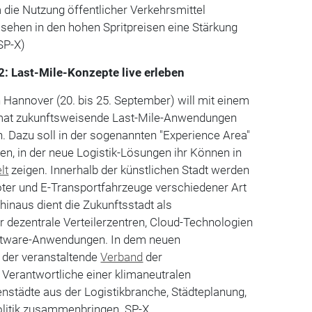
die Nutzung öffentlicher Verkehrsmittel
t sehen in den hohen Spritpreisen eine Stärkung
SP-X)
: Last-Mile-Konzepte live erleben
n Hannover (20. bis 25. September) will mit einem
mat zukunftsweisende Last-Mile-Anwendungen
. Dazu soll in der sogenannten "Experience Area"
hen, in der neue Logistik-Lösungen ihr Können in
lt
zeigen. Innerhalb der künstlichen Stadt werden
oter und E-Transportfahrzeuge verschiedener Art
hinaus dient die Zukunftsstadt als
 dezentrale Verteilerzentren, Cloud-Technologien
oftware-Anwendungen. In dem neuen
 der veranstaltende
Verband
der
Verantwortliche einer klimaneutralen
enstädte aus der Logistikbranche, Städteplanung,
itik zusammenbringen. SP-X