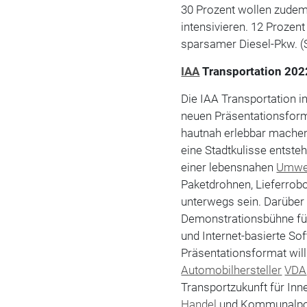
30 Prozent wollen zudem 
intensivieren. 12 Prozen
sparsamer Diesel-Pkw. (
IAA
Transportation 2022
Die IAA Transportation i
neuen Präsentationsfor
hautnah erlebbar machen
eine Stadtkulisse entste
einer lebensnahen
Umwe
Paketdrohnen, Lieferrob
unterwegs sein. Darüber 
Demonstrationsbühne für
und Internet-basierte S
Präsentationsformat will
Automobilhersteller
VDA
Transportzukunft für Inn
Handel
und Kommunalpol