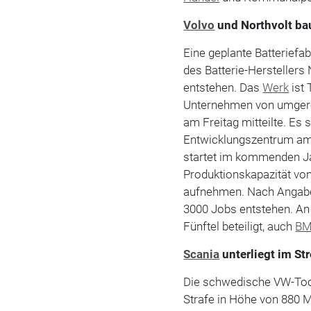
Volvo
und Northvolt bau
Eine geplante Batterief
des Batterie-Herstellers
entstehen. Das
Werk
ist 
Unternehmen von umgerec
am Freitag mitteilte. E
Entwicklungszentrum am
startet im kommenden Jah
Produktionskapazität von
aufnehmen. Nach Angabe
3000 Jobs entstehen. An
Fünftel beteiligt, auch
B
Scania
unterliegt im Str
Die schwedische VW-Tocht
Strafe in Höhe von 880 