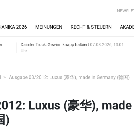
NEWSLE
ANIKA 2026
MEINUNGEN
RECHT & STEUERN
AKAD
er
Daimler Truck: Gewinn knapp halbiert
07.08.2026, 13:01
Uhr
l
Ausgabe 03/2012: Luxus (豪华), made in Germany (德国)
012: Luxus (豪华), made 
国)