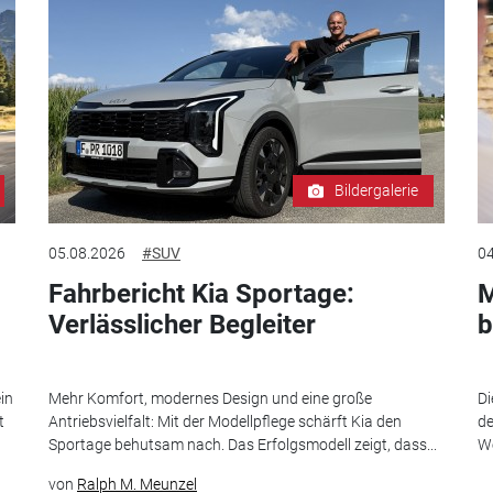
Bildergalerie
05.08.2026
#SUV
04
Fahrbericht Kia Sportage:
M
Verlässlicher Begleiter
b
in
Mehr Komfort, modernes Design und eine große
Di
t
Antriebsvielfalt: Mit der Modellpflege schärft Kia den
de
Sportage behutsam nach. Das Erfolgsmodell zeigt, dass...
We
von
Ralph M. Meunzel