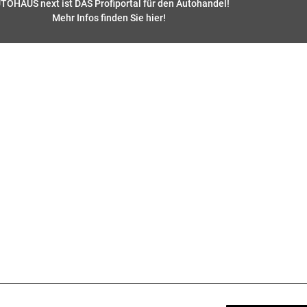
TOHAUS next ist DAS Profiportal für den Autohandel!
Mehr Infos finden Sie hier
!