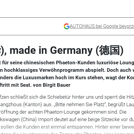
AUTOHAUS bei Google bevorz
), made in Germany (德国)
t für seine chinesischen Phaeton-Kunden luxuriöse Loun
 ein hochklassiges Verwöhnprogramm abspielt. Doch auch
onders die Luxusmarken hoch im Kurs stehen, wagt der K
ritt mit Seat. von Birgit Bauer
zen schließt sich die Schiebetür hinter uns und sperrt die Hi
ngzhous (Kanton) aus. „Bitte nehmen Sie Platz“, begrüßt La
 Eröffnung der achten Phaeton-Lounge gekommen sind. Die
lkswagen (China) Import deutet auf eine beige Sitzecke vor d
 sollen die Kunden erst einmal entspannen. Hinter einer bew