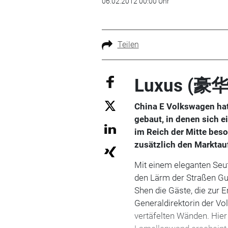
06.02.2012 00:00 Uhr
Teilen
Luxus (豪华
China E Volkswagen ha
gebaut, in denen sich
im Reich der Mitte bes
zusätzlich den Marktauft
Mit einem eleganten Seuf
den Lärm der Straßen Gua
Shen die Gäste, die zur
Generaldirektorin der Vo
vertäfelten Wänden. Hier