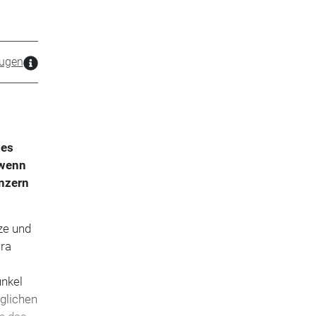
ugen
ges
 wenn
onzern
tze und
ura
unkel
eglichen