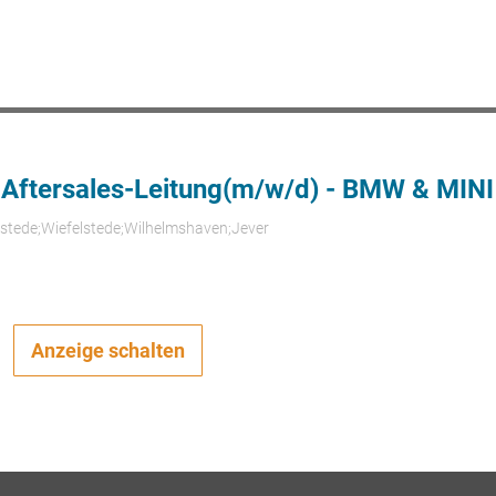
 Aftersales-Leitung(m/w/d) - BMW & MINI
rstede;Wiefelstede;Wilhelmshaven;Jever
Anzeige schalten