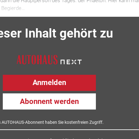
dann die Hauptperson des Tages: der Phaeton. Hier kann ma
n Begierde…
eser Inhalt gehört zu
Anmelden
Abonnent werden
s AUTOHAUS-Abonnent haben Sie kostenfreien Zugriff.