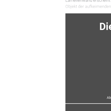
Lamellenwand erscheint 
Objekt der aufkeimende
Di
Al