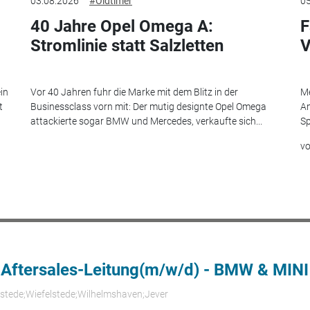
03.08.2026
#Oldtimer
05
40 Jahre Opel Omega A:
F
Stromlinie statt Salzletten
V
in
Vor 40 Jahren fuhr die Marke mit dem Blitz in der
Me
t
Businessclass vorn mit: Der mutig designte Opel Omega
An
attackierte sogar BMW und Mercedes, verkaufte sich...
Sp
v
 Aftersales-Leitung(m/w/d) - BMW & MINI
rstede;Wiefelstede;Wilhelmshaven;Jever