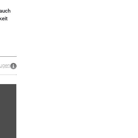
 auch
keit
ugen