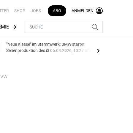
TTER
SHOP
JOBS
ABO
ANMELDEN
EMIE
AUTOMARKEN
MEDIATHEK
BRANCHENVERZEI
"Neue Klasse" im Stammwerk: BMW startet
Batt
Serienproduktion des i3
06.08.2026, 10:27 Uhr
06.0
i VW