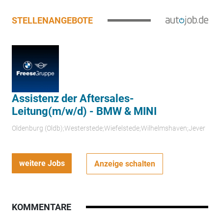
STELLENANGEBOTE
Assistenz der Aftersales-
Leitung(m/w/d) - BMW & MINI
Oldenburg (Oldb);Westerstede;Wiefelstede;Wilhelmshaven;Jever
weitere Jobs
Anzeige schalten
KOMMENTARE