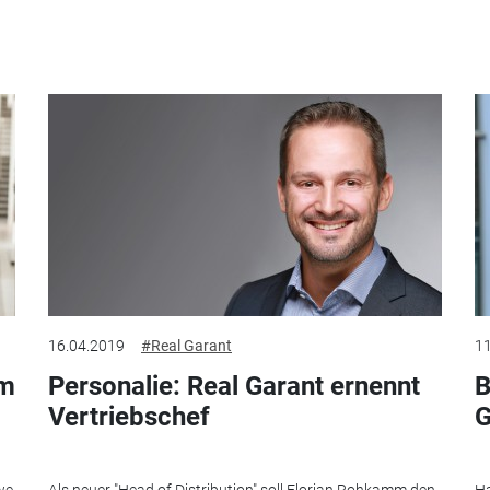
16.04.2019
#Real Garant
11
im
Personalie: Real Garant ernennt
B
Vertriebschef
G
we
Als neuer "Head of Distribution" soll Florian Rohkamm den
Ha