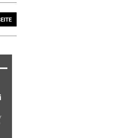
EITE
i
r
e