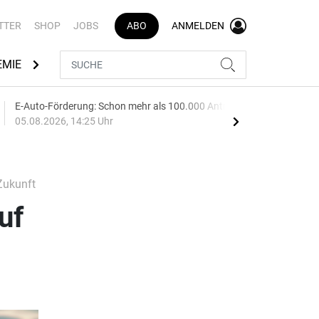
TTER
SHOP
JOBS
ABO
ANMELDEN
EMIE
AUTOMARKEN
MEDIATHEK
BRANCHENVERZEI
E-Auto-Förderung: Schon mehr als 100.000 Anträge
Audi
05.08.2026, 14:25 Uhr
05.0
Zukunft
uf