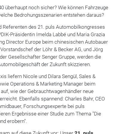
40 überhaupt noch sicher? Wie können Fahrzeuge
welche Bedrohungsszenarien entstehen daraus?
d Referenten des 21. puls Automobilkongresses
DIK-Präsidentin Imelda Labbé und Maria Grazia
ng Director Europe beim chinesischen Autobauer
 Vorstandschef der Löhr & Becker AG, und Jörg
der Gesellschafter Senger Gruppe, werden die
Automobilgeschäft der Zukunft skizzieren.
xis liefern Nicole und Dilara Sengül, Sales &
sowie Operations & Marketing Manager beim
n auf, wie der Gebrauchtwagenhändler neue
rreicht. Ebenfalls spannend: Charles Bahr, CEO
hmidbauer, Forschungsexperte bei puls
ieren Ergebnisse einer Studie zum Thema "Die
und erobern".
nsam auf diese Zukunft vor: Unser
21. puls