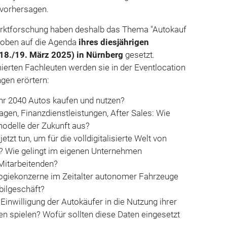
 vorhersagen.
arktforschung haben deshalb das Thema "Autokauf
z oben auf die Agenda
ihres diesjährigen
18./19. März 2025) in Nürnberg
gesetzt.
ten Fachleuten werden sie in der Eventlocation
ngen erörtern:
hr 2040 Autos kaufen und nutzen?
en, Finanzdienstleistungen, After Sales: Wie
odelle der Zukunft aus?
zt tun, um für die volldigitalisierte Welt von
n? Wie gelingt im eigenen Unternehmen
Mitarbeitenden?
giekonzerne im Zeitalter autonomer Fahrzeuge
ilgeschäft?
Einwilligung der Autokäufer in die Nutzung ihrer
n spielen? Wofür sollten diese Daten eingesetzt