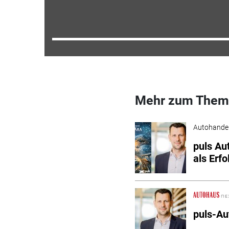
Mehr zum Them
Autohande
puls Au
als Erfo
puls-Au