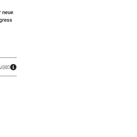
r neue
ngress
ugen