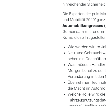
hinreichender Sicherheit
Die Experten der puls M
und Mobilität 2040" gan
Automobilkongresses (
Gemeinsam mit renommier
Korn’s diese Fragestellu
Wie werden wir im Ja
Neu- und Gebrauchtwag
sehen die Geschäftsm
Was müssen Händler jet
Morgen bereit zu sei
Veränderung mit den 
Übernehmen Technolo
die Macht im Automob
Welche Rolle wird die 
Fahrzeugnutzungsdate
werden? Wofür nicht?