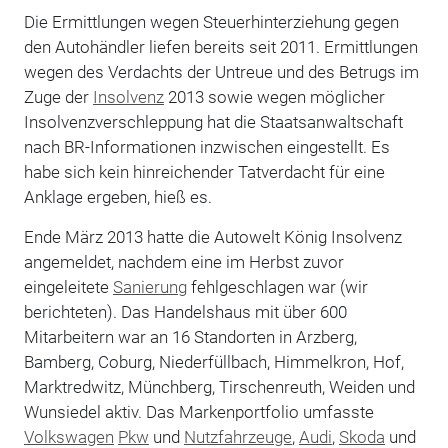
Die Ermittlungen wegen Steuerhinterziehung gegen
den Autohändler liefen bereits seit 2011. Ermittlungen
wegen des Verdachts der Untreue und des Betrugs im
Zuge der
Insolvenz
2013 sowie wegen möglicher
Insolvenzverschleppung hat die Staatsanwaltschaft
nach BR-Informationen inzwischen eingestellt. Es
habe sich kein hinreichender Tatverdacht für eine
Anklage ergeben, hieß es.
Ende März 2013 hatte die Autowelt König Insolvenz
angemeldet, nachdem eine im Herbst zuvor
eingeleitete
Sanierung
fehlgeschlagen war (wir
berichteten). Das Handelshaus mit über 600
Mitarbeitern war an 16 Standorten in Arzberg,
Bamberg, Coburg, Niederfüllbach, Himmelkron, Hof,
Marktredwitz, Münchberg, Tirschenreuth, Weiden und
Wunsiedel aktiv. Das Markenportfolio umfasste
Volkswagen
Pkw
und
Nutzfahrzeuge
,
Audi
,
Skoda
und