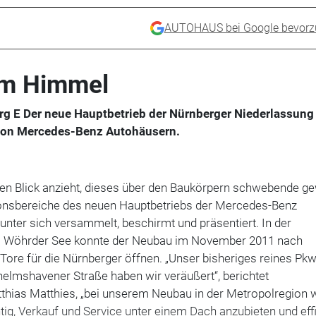
AUTOHAUS bei Google bevorz
em Himmel
 E Der neue Hauptbetrieb der Nürnberger Niederlassung 
von Mercedes-Benz Autohäusern.
den Blick anzieht, dieses über den Baukörpern schwebende ge
ionsbereiche des neuen Hauptbetriebs der Mercedes-Benz
nter sich versammelt, beschirmt und präsentiert. In der
 Wöhrder See konnte der Neubau im November 2011 nach
 Tore für die Nürnberger öffnen. „Unser bisheriges reines Pkw
elmshavener Straße haben wir veräußert“, berichtet
tthias Matthies, „bei unserem Neubau in der Metropolregion 
g, Verkauf und Service unter einem Dach anzubieten und effi