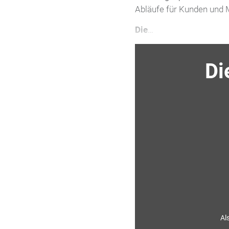
Abläufe für Kunden und M
Die
…
Di
Al