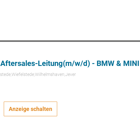
 Aftersales-Leitung(m/w/d) - BMW & MINI
rstede;Wiefelstede;Wilhelmshaven;Jever
Anzeige schalten