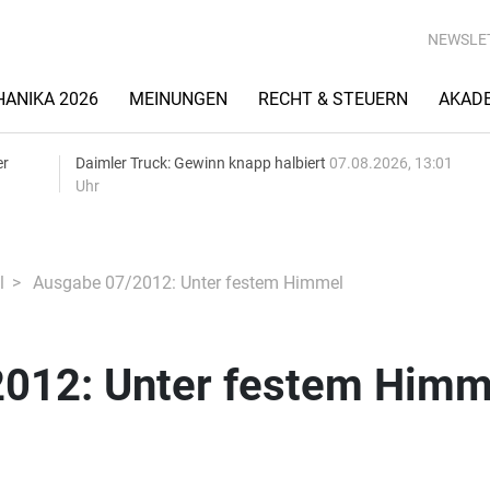
NEWSLE
ANIKA 2026
MEINUNGEN
RECHT & STEUERN
AKAD
er
Daimler Truck: Gewinn knapp halbiert
07.08.2026, 13:01
Uhr
l
Ausgabe 07/2012: Unter festem Himmel
012: Unter festem Himm