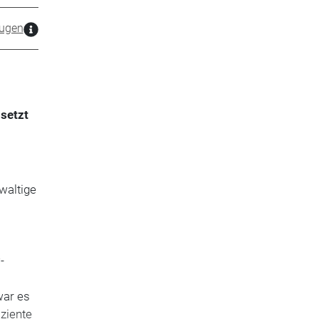
ugen
setzt
waltige
-
war es
ziente