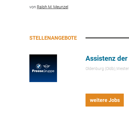
von
Ralph M. Meunzel
STELLENANGEBOTE
Assistenz der
Oldenburg (Oldb);Weste
weitere Jobs