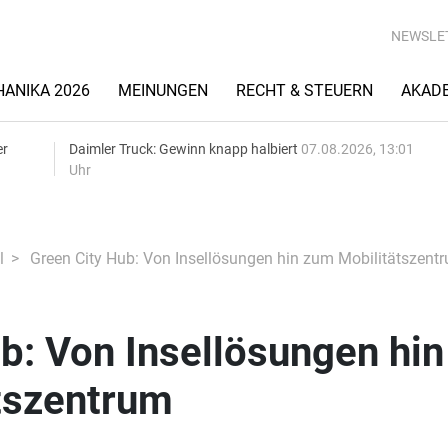
NEWSLE
ANIKA 2026
MEINUNGEN
RECHT & STEUERN
AKAD
er
Daimler Truck: Gewinn knapp halbiert
07.08.2026, 13:01
Uhr
l
Green City Hub: Von Insellösungen hin zum Mobilitätszent
b: Von Insellösungen hin
tszentrum