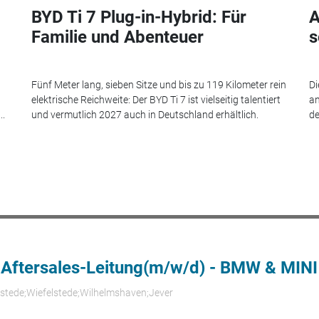
BYD Ti 7 Plug-in-Hybrid: Für
A
Familie und Abenteuer
s
Fünf Meter lang, sieben Sitze und bis zu 119 Kilometer rein
Di
elektrische Reichweite: Der BYD Ti 7 ist vielseitig talentiert
an
..
und vermutlich 2027 auch in Deutschland erhältlich.
de
 Aftersales-Leitung(m/w/d) - BMW & MINI
rstede;Wiefelstede;Wilhelmshaven;Jever