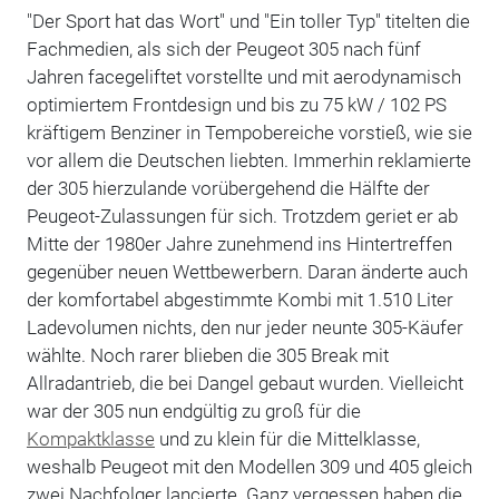
"Der Sport hat das Wort" und "Ein toller Typ" titelten die
Fachmedien, als sich der Peugeot 305 nach fünf
Jahren facegeliftet vorstellte und mit aerodynamisch
optimiertem Frontdesign und bis zu 75 kW / 102 PS
kräftigem Benziner in Tempobereiche vorstieß, wie sie
vor allem die Deutschen liebten. Immerhin reklamierte
der 305 hierzulande vorübergehend die Hälfte der
Peugeot-Zulassungen für sich. Trotzdem geriet er ab
Mitte der 1980er Jahre zunehmend ins Hintertreffen
gegenüber neuen Wettbewerbern. Daran änderte auch
der komfortabel abgestimmte Kombi mit 1.510 Liter
Ladevolumen nichts, den nur jeder neunte 305-Käufer
wählte. Noch rarer blieben die 305 Break mit
Allradantrieb, die bei Dangel gebaut wurden. Vielleicht
war der 305 nun endgültig zu groß für die
Kompaktklasse
und zu klein für die Mittelklasse,
weshalb Peugeot mit den Modellen 309 und 405 gleich
zwei Nachfolger lancierte. Ganz vergessen haben die