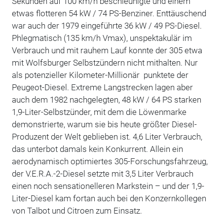
Sekunden auf 100 km/h beschleunigte und einem
etwas flotteren 54 kW / 74 PS-Benziner. Enttäuschend
war auch der 1979 eingeführte 36 kW / 49 PS-Diesel.
Phlegmatisch (135 km/h Vmax), unspektakulär im
Verbrauch und mit rauhem Lauf konnte der 305 etwa
mit Wolfsburger Selbstzündern nicht mithalten. Nur
als potenzieller Kilometer-Millionär punktete der
Peugeot-Diesel. Extreme Langstrecken lagen aber
auch dem 1982 nachgelegten, 48 kW / 64 PS starken
1,9-Liter-Selbstzünder, mit dem die Löwenmarke
demonstrierte, warum sie bis heute größter Diesel-
Produzent der Welt geblieben ist. 4,6 Liter Verbrauch,
das unterbot damals kein Konkurrent. Allein ein
aerodynamisch optimiertes 305-Forschungsfahrzeug,
der V.E.R.A.-2-Diesel setzte mit 3,5 Liter Verbrauch
einen noch sensationelleren Markstein – und der 1,9-
Liter-Diesel kam fortan auch bei den Konzernkollegen
von Talbot und Citroen zum Einsatz.