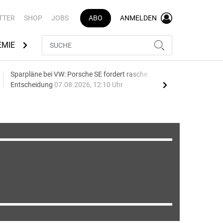
TTER
SHOP
JOBS
ABO
ANMELDEN
EMIE
AUTOMARKEN
MEDIATHEK
BRANCHENVERZEI
Sparpläne bei VW: Porsche SE fordert rasche
75 J
Entscheidung
07.08.2026, 12:10 Uhr
Auf