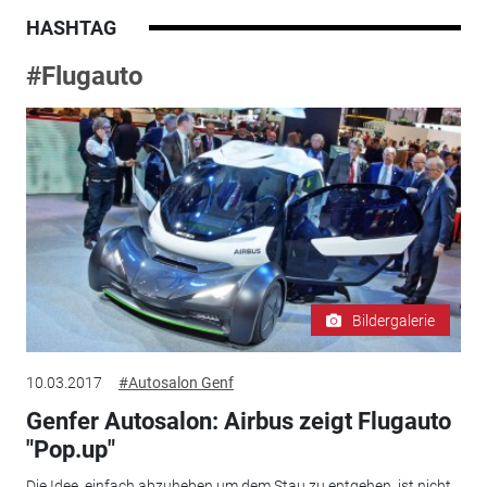
HASHTAG
#Flugauto
Bildergalerie
10.03.2017
#Autosalon Genf
Genfer Autosalon: Airbus zeigt Flugauto
"Pop.up"
Die Idee, einfach abzuheben um dem Stau zu entgehen, ist nicht