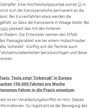
re Dämpfer: Eine Hochleistungspumpe pumpt
Öl
in
mit sich die Karosseriehöhe permanent an die
ässt. Bei Kurvenfahrten etwa werden die
füllt, so dass die Karosserie in Waage bleibt. Bei
msen
passiert das mit den hinteren
n Rädern. Die Entwickler nennen den Effekt
 das Passagierabteil wie bei einem Hubschrauber
aße "schwebt". Künftig soll die Technik auch
Fahrbahnunebenheiten berücksichtigen und diese
 können.
xis: Tesla zeigt "Cybercab" in Europa
achen 150.000 Fahrten pro Woche
tonomes Fahren in die Praxis umsetzen
it ist ein Verarbeitungskonflikt im Hirn. Dieses
Informationen: So registriert es die Bewegung des