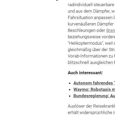
radindividuell steuerba
und aus dem Dämpfer, wo
Fahrsituation anpassen l
kurvenäußeren Dämpfer ge
Beschleunigen oder
Bre
beziehungsweise vordere
"Helikoptermodus", weil
gleichmäßig über der Str
Vorab-Informationen zu 
blitzschnell ausgleichen
Auch interessant:
Autonom fahrendes Ta
Waymo: Robotaxis m
Bundesregierung: Au
Auslöser der Reisekrankhe
erhält widersprüchliche 