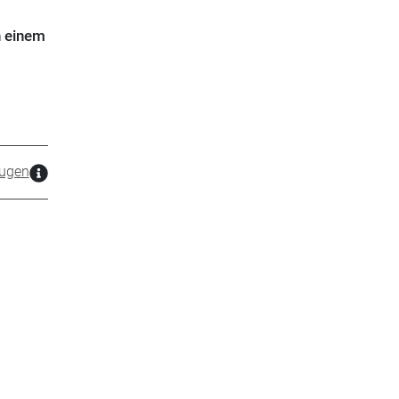
h einem
ugen