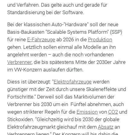
und Verfahren. Das gelte auch und gerade für
Standardisierung bei der Software.
Bei der klassischen Auto-"Hardware" soll der neue
Basis-Baukasten "Scalable Systems Platform" (SSP)
für reine
E-Fahrzeuge
ab 2026 in die
Produktion
gehen. Letztlich sollen einmal alle Modelle an ihn
angelehnt werden – auch die noch vorhandenen
Verbrenner
, die bis spätestens Mitte der 2030er Jahre
im VW-Konzern auslaufen dürften.
Diess ist überzeugt: "
Elektrofahrzeuge
werden
günstiger mit der Zeit durch unsere Skaleneffekte und
Fortschritte." Derweil soll das Marktvolumen der
Verbrenner bis 2030 um ein Fünftel abnehmen, auch
wegen strikterer Regeln für die
Emission
von
CO2
und
Stickoxiden. "Gleichzeitig wird bis 2030 der globale
Elektrofahrzeugmarkt gleichauf mit dem
Absatz
an
Verbrennern liegen." Der Konzern will bis dahin die