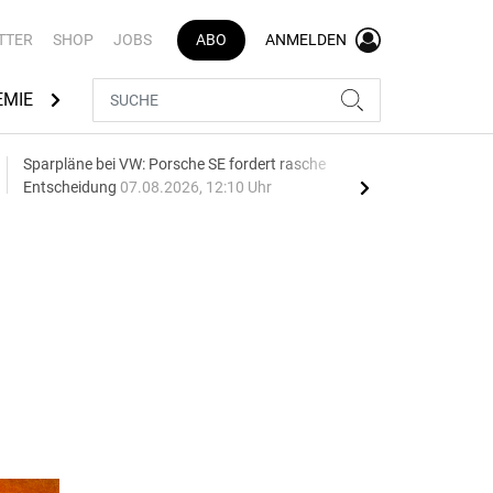
TTER
SHOP
JOBS
ABO
ANMELDEN
EMIE
AUTOMARKEN
MEDIATHEK
BRANCHENVERZEI
Sparpläne bei VW: Porsche SE fordert rasche
75 J
Entscheidung
07.08.2026, 12:10 Uhr
Auf