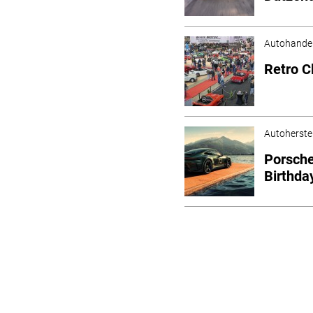
Autohande
Retro C
Autoherstel
Porsche
Birthda