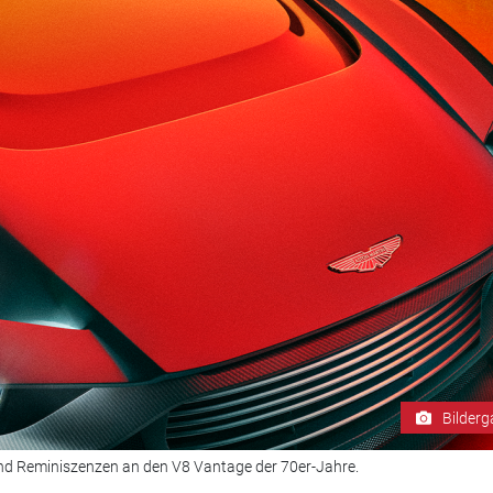
Bilderg
nd Reminiszenzen an den V8 Vantage der 70er-Jahre.