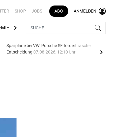
TTER
SHOP
JOBS
ABO
ANMELDEN
EMIE
AUTOMARKEN
MEDIATHEK
BRANCHENVERZEI
Sparpläne bei VW: Porsche SE fordert rasche
75 J
Entscheidung
07.08.2026, 12:10 Uhr
Auf