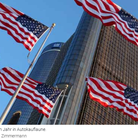
n Jahr in Autokauflaune.
ed Zimmermann