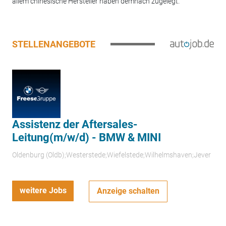
allem chinesische Hersteller haben demnach zugelegt.
STELLENANGEBOTE
Assistenz der Aftersales-
Leitung(m/w/d) - BMW & MINI
Oldenburg (Oldb);Westerstede;Wiefelstede;Wilhelmshaven;Jever
weitere Jobs
Anzeige schalten