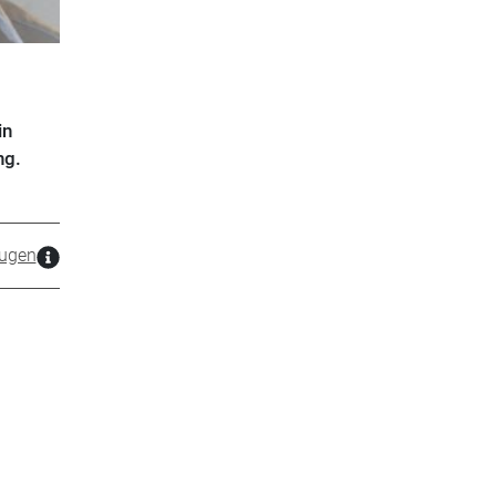
in
ng.
ugen