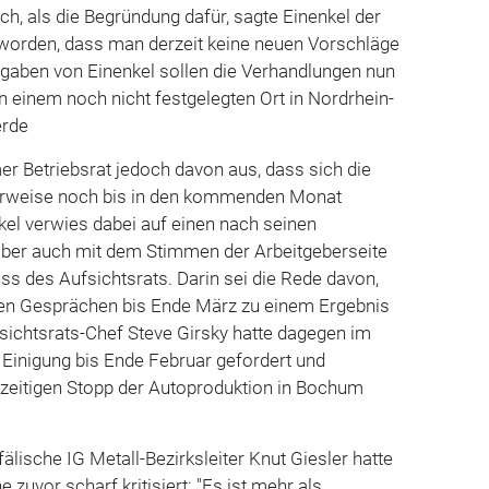
ch, als die Begründung dafür, sagte Einenkel der
t worden, dass man derzeit keine neuen Vorschläge
gaben von Einenkel sollen die Verhandlungen nun
n einem noch nicht festgelegten Ort in Nordrhein-
erde
r Betriebsrat jedoch davon aus, dass sich die
rweise noch bis in den kommenden Monat
kel verwies dabei auf einen nach seinen
ber auch mit dem Stimmen der Arbeitgeberseite
s des Aufsichtsrats. Darin sei die Rede davon,
en Gesprächen bis Ende März zu einem Ergebnis
ichtsrats-Chef Steve Girsky hatte dagegen im
Einigung bis Ende Februar gefordert und
zeitigen Stopp der Autoproduktion in Bochum
älische IG Metall-Bezirksleiter Knut Giesler hatte
zuvor scharf kritisiert: "Es ist mehr als