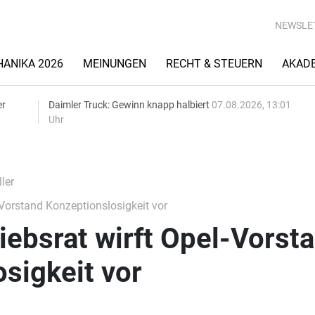
NEWSLE
ANIKA 2026
MEINUNGEN
RECHT & STEUERN
AKAD
er
Daimler Truck: Gewinn knapp halbiert
07.08.2026, 13:01
Uhr
ler
Vorstand Konzeptionslosigkeit vor
ebsrat wirft Opel-Vorst
sigkeit vor