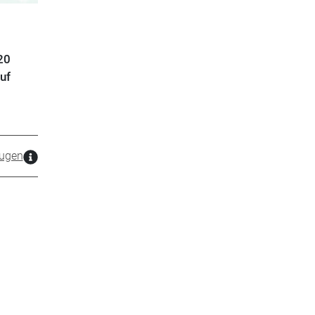
20
uf
ugen