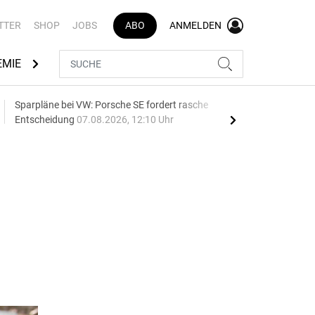
TTER
SHOP
JOBS
ABO
ANMELDEN
EMIE
AUTOMARKEN
MEDIATHEK
BRANCHENVERZEI
Sparpläne bei VW: Porsche SE fordert rasche
75 J
Entscheidung
07.08.2026, 12:10 Uhr
Auf