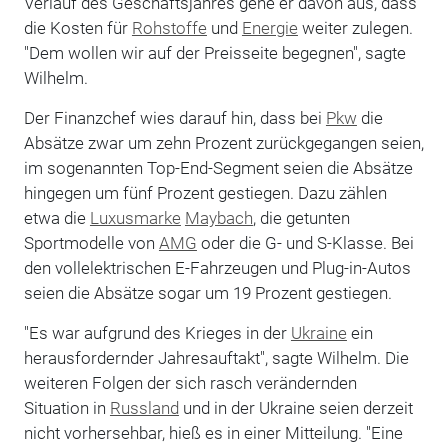
Verlauf des Geschäftsjahres gehe er davon aus, dass
die Kosten für
Rohstoffe
und
Energie
weiter zulegen.
"Dem wollen wir auf der Preisseite begegnen", sagte
Wilhelm.
Der Finanzchef wies darauf hin, dass bei
Pkw
die
Absätze zwar um zehn Prozent zurückgegangen seien,
im sogenannten Top-End-Segment seien die Absätze
hingegen um fünf Prozent gestiegen. Dazu zählen
etwa die
Luxusmarke
Maybach
, die getunten
Sportmodelle von
AMG
oder die G- und S-Klasse. Bei
den vollelektrischen E-Fahrzeugen und Plug-in-Autos
seien die Absätze sogar um 19 Prozent gestiegen.
"Es war aufgrund des Krieges in der
Ukraine
ein
herausfordernder Jahresauftakt", sagte Wilhelm. Die
weiteren Folgen der sich rasch verändernden
Situation in
Russland
und in der Ukraine seien derzeit
nicht vorhersehbar, hieß es in einer Mitteilung. "Eine