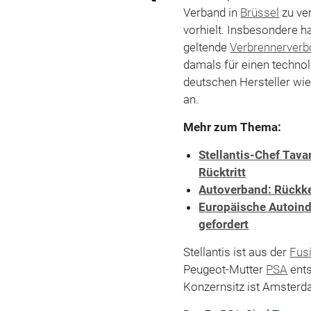
Verband in
Brüssel
zu ver
vorhielt. Insbesondere h
geltende
Verbrennerverb
damals für einen techno
deutschen Hersteller wi
an.
Mehr zum Thema:
Stellantis-Chef Tava
Rücktritt
Autoverband: Rückkeh
Europäische Autoind
gefordert
Stellantis ist aus der
Fus
Peugeot-Mutter
PSA
ents
Konzernsitz ist Amsterd