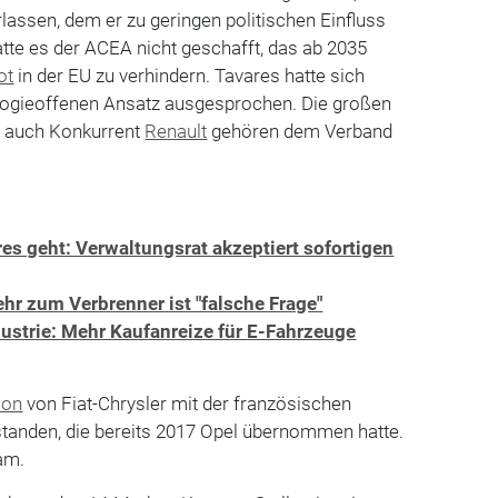
lassen, dem er zu geringen politischen Einfluss
atte es der ACEA nicht geschafft, das ab 2035
ot
in der EU zu verhindern. Tavares hatte sich
logieoffenen Ansatz ausgesprochen. Die großen
e auch Konkurrent
Renault
gehören dem Verband
res geht: Verwaltungsrat akzeptiert sofortigen
r zum Verbrenner ist "falsche Frage"
ustrie: Mehr Kaufanreize für E-Fahrzeuge
ion
von Fiat-Chrysler mit der französischen
tanden, die bereits 2017 Opel übernommen hatte.
am.