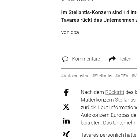
Im Stellantis-Konzern sind 14 i
Tavares rückt das Unternehmen w
von
dpa
Kommentare
Teilen
#Autoindustrie
#Stellantis
#ACEA
#V
Nach dem
Rücktritt
des l
Mutterkonzern
Stellantis
zurück. Laut Information
Autokonzern Europas de
beitreten. Das Unternehm
Tavares persönlich hatt