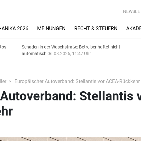
NEWSLE
ANIKA 2026
MEINUNGEN
RECHT & STEUERN
AKAD
utos
Schaden in der Waschstraße: Betreiber haftet nicht
automatisch
06.08.2026, 11:47 Uhr
ler
Europäischer Autoverband: Stellantis vor ACEA-Rückkehr
Autoverband: Stellantis 
hr