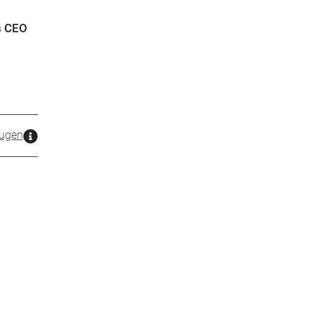
s CEO
ugen