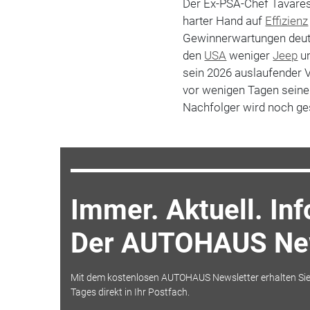
Der Ex-PSA-Chef Tavares
harter Hand auf
Effizienz
Gewinnerwartungen deut
den
USA
weniger
Jeep
un
sein 2026 auslaufender V
vor wenigen Tagen seinen
Nachfolger wird noch ge
Immer. Aktuell. Inf
Der AUTOHAUS New
Mit dem kostenlosen AUTOHAUS Newsletter erhalten Sie
Tages direkt in Ihr Postfach.