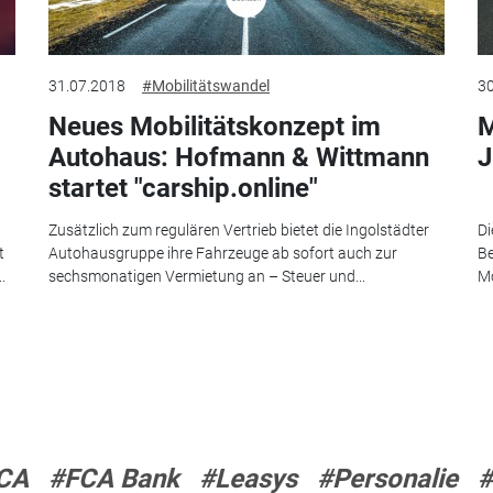
31.07.2018
#Mobilitätswandel
30
Neues Mobilitätskonzept im
M
Autohaus: Hofmann & Wittmann
J
startet "carship.online"
Zusätzlich zum regulären Vertrieb bietet die Ingolstädter
Di
t
Autohausgruppe ihre Fahrzeuge ab sofort auch zur
Be
.
sechsmonatigen Vermietung an – Steuer und...
Mo
CA
#FCA Bank
#Leasys
#Personalie
#