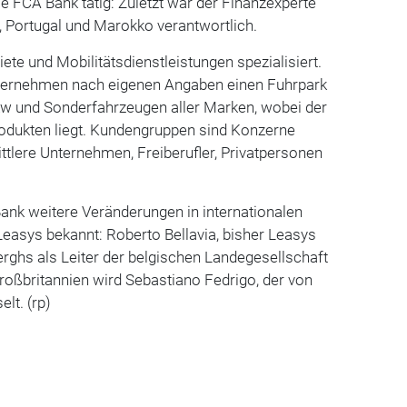
die FCA Bank tätig: Zuletzt war der Finanzexperte
n, Portugal und Marokko verantwortlich.
ete und Mobilitätsdienstleistungen spezialisiert.
nternehmen nach eigenen Angaben einen Fuhrpark
kw und Sonderfahrzeugen aller Marken, wobei der
dukten liegt. Kundengruppen sind Konzerne
ttlere Unternehmen, Freiberufler, Privatpersonen
.
nk weitere Veränderungen in internationalen
easys bekannt: Roberto Bellavia, bisher Leasys
rghs als Leiter der belgischen Landegesellschaft
roßbritannien wird Sebastiano Fedrigo, der von
lt. (rp)