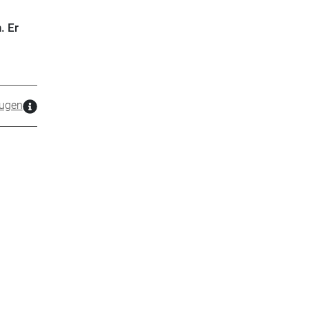
. Er
ugen