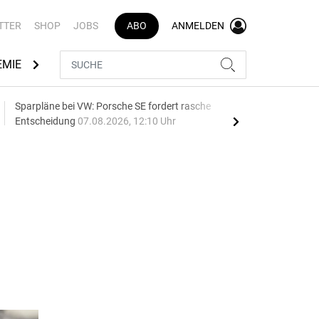
TTER
SHOP
JOBS
ABO
ANMELDEN
EMIE
AUTOMARKEN
MEDIATHEK
BRANCHENVERZEI
Sparpläne bei VW: Porsche SE fordert rasche
75 J
Entscheidung
07.08.2026, 12:10 Uhr
Auf