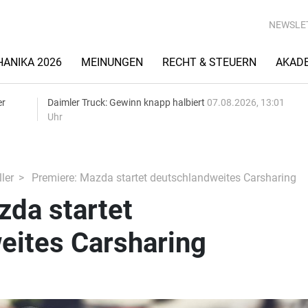
NEWSLE
ANIKA 2026
MEINUNGEN
RECHT & STEUERN
AKAD
er
Daimler Truck: Gewinn knapp halbiert
07.08.2026, 13:01
Uhr
ler
Premiere: Mazda startet deutschlandweites Carsharing
zda startet
eites Carsharing