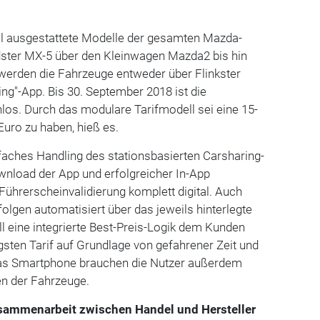
ll ausgestattete Modelle der gesamten Mazda-
ster MX-5 über den Kleinwagen Mazda2 bis hin
erden die Fahrzeuge entweder über Flinkster
ng"-App. Bis 30. September 2018 ist die
nlos. Durch das modulare Tarifmodell sei eine 15-
uro zu haben, hieß es.
faches Handling des stationsbasierten Carsharing-
load der App und erfolgreicher In-App
 Führerscheinvalidierung komplett digital. Auch
lgen automatisiert über das jeweils hinterlegte
ll eine integrierte Best-Preis-Logik dem Kunden
gsten Tarif auf Grundlage von gefahrener Zeit und
as Smartphone brauchen die Nutzer außerdem
n der Fahrzeuge.
sammenarbeit zwischen Handel und Hersteller