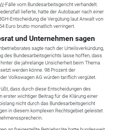
VW
-Fälle vom Bundesarbeitsgericht verhandelt.
denzfall lieferte, hatte der Autobauer nach einer
 BGH-Entscheidung die Vergütung laut Anwalt von
54 Euro brutto monatlich verringert.
bsrat und Unternehmen sagen
betriebsrates sagte nach der Urteilsverkündung,
g des Bundesarbeitsgerichts lasse hoffen, dass
 hinter die jahrelange Unsicherheit beim Thema
esetzt werden könne. 98 Prozent der
n der Volkswagen AG würden tariflich vergütet.
üßt, dass durch diese Entscheidungen des
 erster wichtiger Beitrag für die Klärung einer
 bislang nicht durch das Bundesarbeitsgericht
gen in diesem komplexen Rechtsgebiet geleistet
ernehmenssprecherin.
n an freigestellte Betriebsräte hatte bundesweit