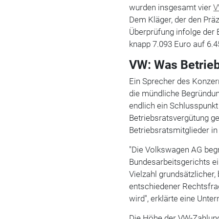
wurden insgesamt vier
Dem Kläger, der den Präze
Überprüfung infolge der
knapp 7.093 Euro auf 6.4
VW: Was Betrie
Ein Sprecher des Konzern
die mündliche Begründun
endlich ein Schlusspunkt
Betriebsratsvergütung g
Betriebsratsmitglieder i
"Die Volkswagen AG begr
Bundesarbeitsgerichts ein
Vielzahl grundsätzlicher,
entschiedener Rechtsfra
wird", erklärte eine Unt
Die Höhe der VW-Zahlunge