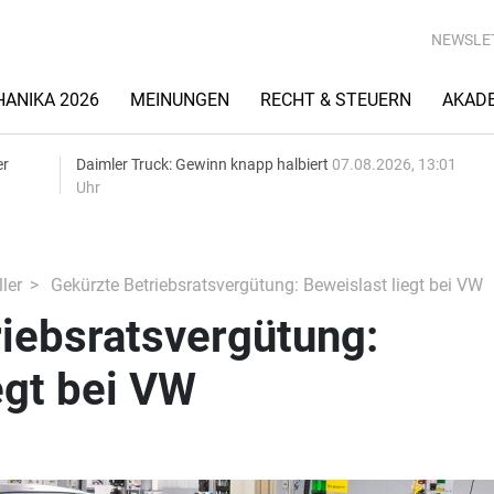
NEWSLE
ANIKA 2026
MEINUNGEN
RECHT & STEUERN
AKAD
er
Daimler Truck: Gewinn knapp halbiert
07.08.2026, 13:01
Uhr
ler
Gekürzte Betriebsratsvergütung: Beweislast liegt bei VW
iebsratsvergütung:
egt bei VW