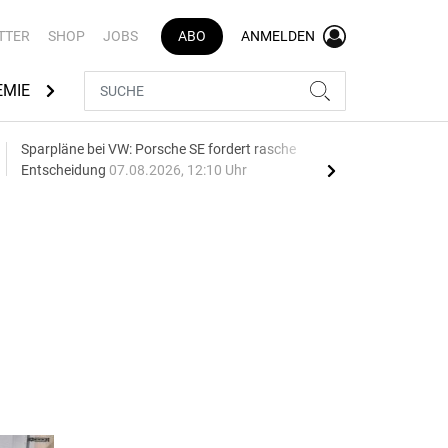
TTER
SHOP
JOBS
ABO
ANMELDEN
EMIE
AUTOMARKEN
MEDIATHEK
BRANCHENVERZEI
Sparpläne bei VW: Porsche SE fordert rasche
75 J
Entscheidung
07.08.2026, 12:10 Uhr
Auf