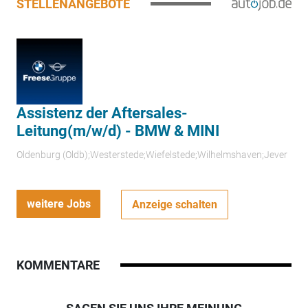
STELLENANGEBOTE
Assistenz der Aftersales-
Leitung(m/w/d) - BMW & MINI
Oldenburg (Oldb);Westerstede;Wiefelstede;Wilhelmshaven;Jever
weitere Jobs
Anzeige schalten
KOMMENTARE