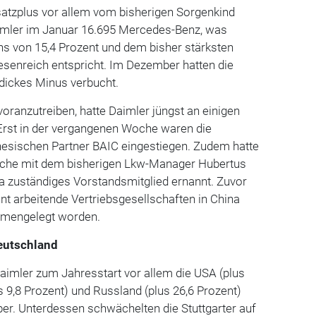
atzplus vor allem vom bisherigen Sorgenkind
aimler im Januar 16.695 Mercedes-Benz, was
s von 15,4 Prozent und dem bisher stärksten
esenreich entspricht. Im Dezember hatten die
dickes Minus verbucht.
ranzutreiben, hatte Daimler jüngst an einigen
 Erst in der vergangenen Woche waren die
inesischen Partner BAIC eingestiegen. Zudem hatte
sche mit dem bisherigen Lkw-Manager Hubertus
ina zuständiges Vorstandsmitglied ernannt. Zuvor
nt arbeitende Vertriebsgesellschaften in China
mmengelegt worden.
eutschland
aimler zum Jahresstart vor allem die USA (plus
s 9,8 Prozent) und Russland (plus 26,6 Prozent)
er. Unterdessen schwächelten die Stuttgarter auf