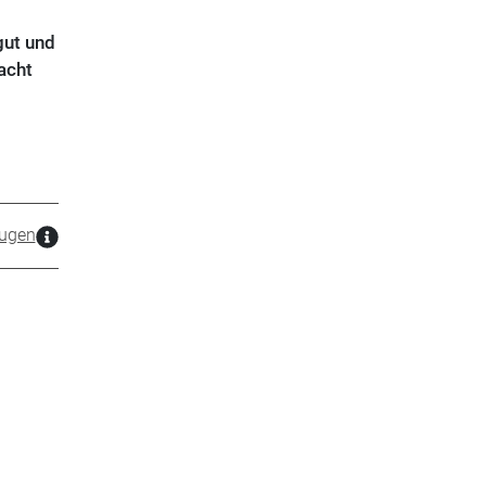
gut und
acht
ugen