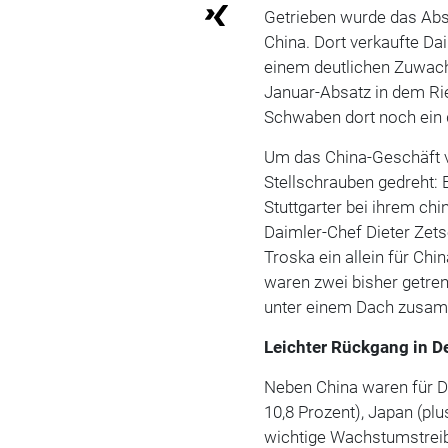
Getrieben wurde das Abs
China. Dort verkaufte D
einem deutlichen Zuwach
Januar-Absatz in dem Ri
Schwaben dort noch ein 
Um das China-Geschäft vo
Stellschrauben gedreht:
Stuttgarter bei ihrem ch
Daimler-Chef Dieter Zet
Troska ein allein für Ch
waren zwei bisher getren
unter einem Dach zusa
Leichter Rückgang in D
Neben China waren für D
10,8 Prozent), Japan (plu
wichtige Wachstumstreib