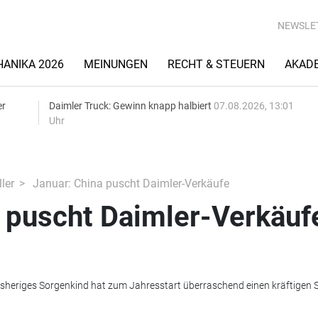
NEWSLE
ANIKA 2026
MEINUNGEN
RECHT & STEUERN
AKAD
er
Daimler Truck: Gewinn knapp halbiert
07.08.2026, 13:01
Uhr
ler
Januar: China puscht Daimler-Verkäufe
a puscht Daimler-Verkäuf
isheriges Sorgenkind hat zum Jahresstart überraschend einen kräftigen 