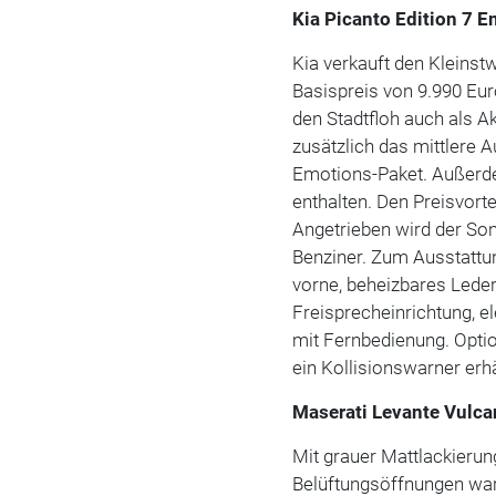
Kia Picanto Edition 7 E
Kia verkauft den Kleins
Basispreis von 9.990 Eu
den Stadtfloh auch als Ak
zusätzlich das mittlere 
Emotions-Paket. Außerd
enthalten. Den Preisvorte
Angetrieben wird der So
Benziner. Zum Ausstattu
vorne, beheizbares Leder
Freisprecheinrichtung, e
mit Fernbedienung. Optio
ein Kollisionswarner erhä
Maserati Levante Vulca
Mit grauer Mattlackieru
Belüftungsöffnungen war