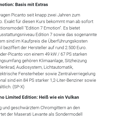
motion: Basis mit Extras
twagen Picanto seit knapp zwei Jahren zum
ro. Exakt für diesen Kurs bekommt man ab sofort
tionsmodell "Edition 7 Emotion". Es bietet
Ausstattungsniveau Edition 7 sowie das sogenannte
em sind im Kaufpreis die Überführungskosten
il beziffert der Hersteller auf rund 2.500 Euro.
nder-Picanto von einem 49 kW / 67 PS starken
ngsumfang gehören Klimaanlage, Sitzheizung
lenkrad, Audiosystem, Lichtautomatik,
lektrische Fensterheber sowie Zentralverriegelung
nal sind ein 84 PS starker 1,2-Liter-Benziner sowie
ltlich. (SP-X)
no Limited Edition: Heiß wie ein Vulkan
ng und geschwärztem Chromgittern an den
tet der Maserati Levante als Sondermodell