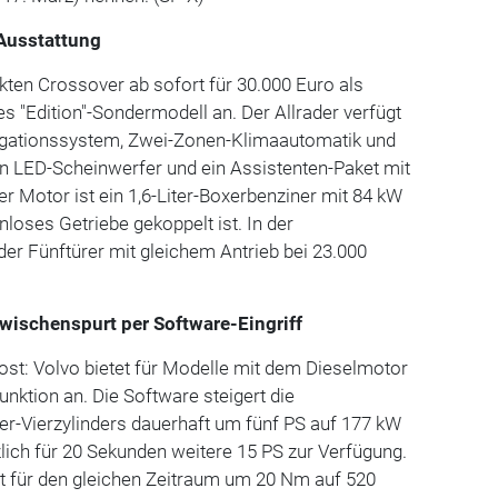
Ausstattung
ten Crossover ab sofort für 30.000 Euro als
 "Edition"-Sondermodell an. Der Allrader verfügt
igationssystem, Zwei-Zonen-Klimaautomatik und
 LED-Scheinwerfer und ein Assistenten-Paket mit
 Motor ist ein 1,6-Liter-Boxerbenziner mit 84 kW
enloses Getriebe gekoppelt ist. In der
 der Fünftürer mit gleichem Antrieb bei 23.000
wischenspurt per Software-Eingriff
ost: Volvo bietet für Modelle mit dem Dieselmotor
nktion an. Die Software steigert die
ter-Vierzylinders dauerhaft um fünf PS auf 177 kW
zlich für 20 Sekunden weitere 15 PS zur Verfügung.
für den gleichen Zeitraum um 20 Nm auf 520