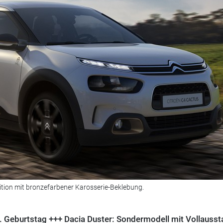
dition mit bronzefarbener Karosserie-Beklebung.
 Geburtstag +++ Dacia Duster: Sondermodell mit Vollausst