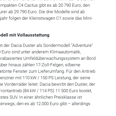
kompakten C4 Cactus gibt es ab 20.790 Euro, den
er ab 29.790 Euro. Die drei Modelle sind ab
ühjahr folgen der Kleinstwagen C1 sowie das Mini-
dell mit Vollausstattung
et der Dacia Duster als Sondermodell "Adventure"
0 Euro sind unter anderem Klimaautomatik,
merabasiertes Umfeldüberwachungssystem an Bord
er hinaus zählen 17-Zoll-Felgen, silberne
etönte Fenster zum Lieferumfang. Für den Antrieb
benziner mit 110 kW / 150 PS Leistung, der seine
ie Vorderräder leitet. Dacia bewirbt den Duster, der
Frontantrieb (84 kW / 114 PS) 11.500 Euro kostet,
stes SUV. In einer ähnlichen Preisklasse ist
terwegs, den es ab 12.000 Euro gibt – allerdings