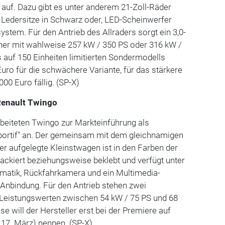
" auf. Dazu gibt es unter anderem 21-Zoll-Räder
 Ledersitze in Schwarz oder, LED-Scheinwerfer
tem. Für den Antrieb des Allraders sorgt ein 3,0-
iner mit wahlweise 257 kW / 350 PS oder 316 kW /
s auf 150 Einheiten limitierten Sondermodells
Euro für die schwächere Variante, für das stärkere
00 Euro fällig. (SP-X)
 Renault Twingo
rbeiteten Twingo zur Markteinführung als
ortif" an. Der gemeinsam mit dem gleichnamigen
er aufgelegte Kleinstwagen ist in den Farben der
lackiert beziehungsweise beklebt und verfügt unter
matik, Rückfahrkamera und ein Multimedia-
nbindung. Für den Antrieb stehen zwei
t Leistungswerten zwischen 54 kW / 75 PS und 68
se will der Hersteller erst bei der Premiere auf
 17. März) nennen. (SP-X)