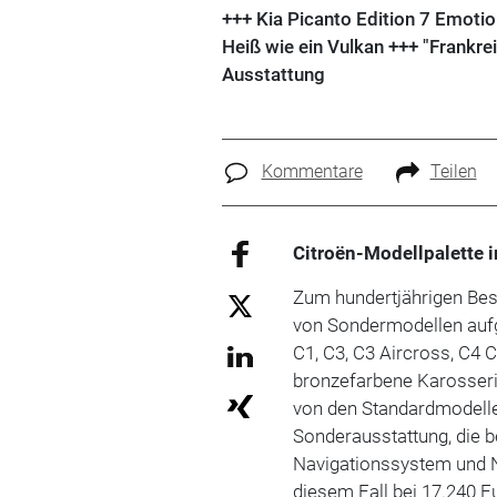
+++ Kia Picanto Edition 7 Emotio
Heiß wie ein Vulkan +++ "Frankre
Ausstattung
Kommentare
Teilen
Citroën-Modellpalette i
Zum hundertjährigen Bes
von Sondermodellen aufge
C1, C3, C3 Aircross, C4
bronzefarbene Karosseri
von den Standardmodell
Sonderausstattung, die 
Navigationssystem und N
diesem Fall bei 17.240 E