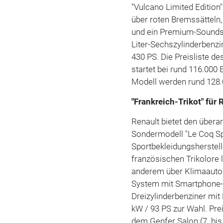
"Vulcano Limited Edition
über roten Bremssätteln,
und ein Premium-Soundsys
Liter-Sechszylinderbenz
430 PS. Die Preisliste de
startet bei rund 116.000 
Modell werden rund 128.0
"Frankreich-Trikot" für
Renault bietet den übera
Sondermodell "Le Coq Sp
Sportbekleidungsherstell
französischen Trikolore 
anderem über Klimaauto
System mit Smartphone-A
Dreizylinderbenziner mi
kW / 93 PS zur Wahl. Prei
dem Genfer Salon (7. bis