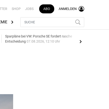
TTER
SHOP
JOBS
ABO
ANMELDEN
EMIE
AUTOMARKEN
MEDIATHEK
BRANCHENVERZEI
Sparpläne bei VW: Porsche SE fordert rasche
75 J
Entscheidung
07.08.2026, 12:10 Uhr
Auf