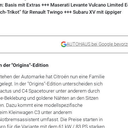
n: Basis mit Extras +++ Maserati Levante Vulcano Limited Ed
ich-Trikot" für Renault Twingo +++ Subaru XV mit üppiger
AUTOHAUS bei Google bevorz
n der "Origins"-Edition
tehen der Automarke hat Citroën nun eine Familie
legt. In der "Origins"-Edition unterscheiden sich
 Cactus und C4 Spacetourer unter anderem durch
e-Beklebung und goldene Nähten an den Sitzen
en. Dazu kommt eine modellspezifische
beim Kleinwagen C3 unter anderem
otbremsassistent umfasst. Die Preise starten in
uro für die Variante mit dem 61 kW / 83 PS starken