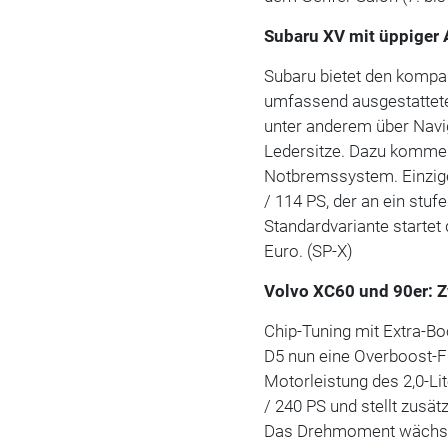
Subaru XV mit üppiger 
Subaru bietet den kompak
umfassend ausgestattetes
unter anderem über Nav
Ledersitze. Dazu kommen
Notbremssystem. Einziger
/ 114 PS, der an ein stuf
Standardvariante startet
Euro. (SP-X)
Volvo XC60 und 90er: Z
Chip-Tuning mit Extra-Bo
D5 nun eine Overboost-Fu
Motorleistung des 2,0-Li
/ 240 PS und stellt zusät
Das Drehmoment wächst 