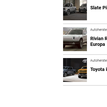
Slate P
Autoherstel
Rivian
Europa
Autoherstel
Toyota 