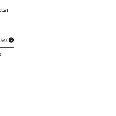
start
ugen
o