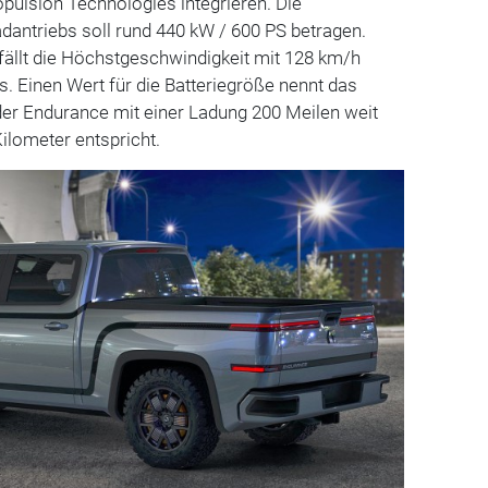
pulsion Technologies integrieren. Die
dantriebs soll rund 440 kW / 600 PS betragen.
fällt die Höchstgeschwindigkeit mit 128 km/h
s. Einen Wert für die Batteriegröße nennt das
l der Endurance mit einer Ladung 200 Meilen weit
lometer entspricht.