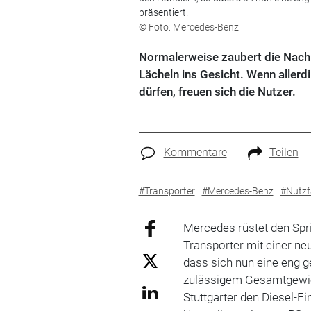
präsentiert.
© Foto: Mercedes-Benz
Normalerweise zaubert die Nach
Lächeln ins Gesicht. Wenn allerd
dürfen, freuen sich die Nutzer.
Kommentare
Teilen
#Transporter
#Mercedes-Benz
#Nutzf
Mercedes rüstet den Spri
Transporter mit einer ne
dass sich nun eine eng g
zulässigem Gesamtgewic
Stuttgarter den Diesel-E