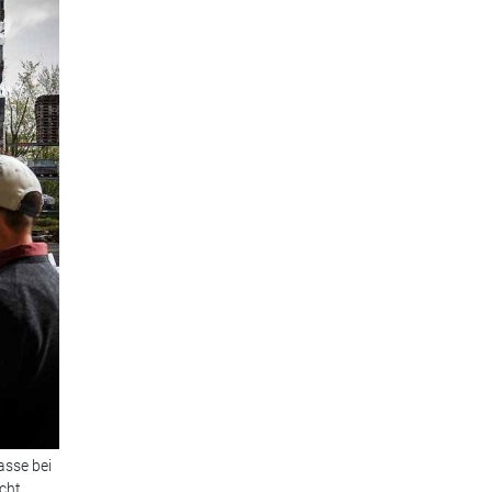
asse bei
cht