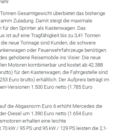
mehr.
5 Tonnen Gesamtgewicht überbietet das bisherige
ramm Zuladung. Damit steigt die maximale
n für den Sprinter als Kastenwagen. Das
s ist auf eine Tragfähigkeit bis zu 3,41 Tonnen
r die neue Tonnage sind Kunden, die schwere
rankenwagen oder Feuerwehrfahrzeuge benötigen.
s gehobene Reisemobile ins Visier. Die neue
llen Motoren kombinierbar und kostet ab 42.388
brutto) für den Kastenwagen, die Fahrgestelle sind
253 Euro brutto) erhältlich. Der Aufpreis beträgt im
nen-Versionen 1.500 Euro netto (1.785 Euro
auf die Abgasnorm Euro 6 erhöht Mercedes die
nder-Diesel um 1.390 Euro netto (1.654 Euro
gsmotoren erhalten eine leichte
 70 kW / 95 PS und 95 kW / 129 PS leisten die 2,1-