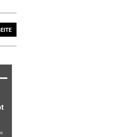
EITE
t
e.