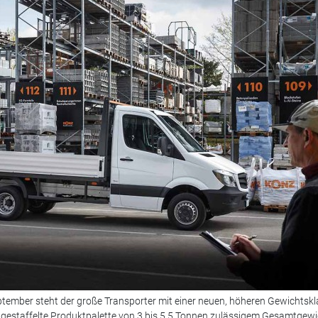
ptember steht der große Transporter mit einer neuen, höheren Gewichtskl
g gestaffelte Produktpalette von 3 bis 5,5 Tonnen zulässigem Gesamtgewi