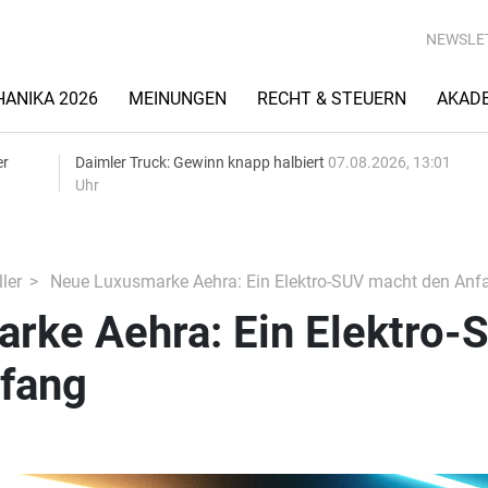
NEWSLE
ANIKA 2026
MEINUNGEN
RECHT & STEUERN
AKAD
er
Daimler Truck: Gewinn knapp halbiert
07.08.2026, 13:01
Uhr
ler
Neue Luxusmarke Aehra: Ein Elektro-SUV macht den Anf
rke Aehra: Ein Elektro-
fang