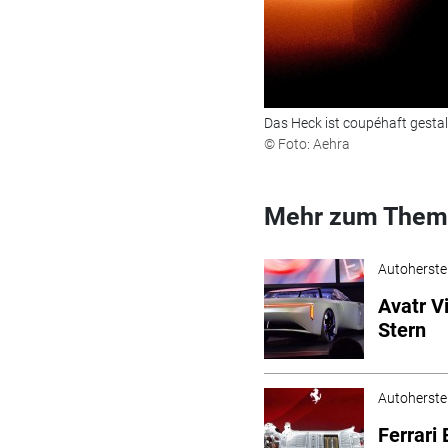
Das Heck ist coupéhaft gestal
© Foto: Aehra
Mehr zum Them
Autoherstel
Avatr V
Stern
Autoherstel
Ferrari