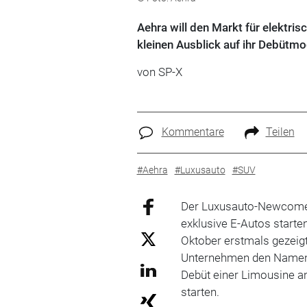
Aehra will den Markt für elektris
kleinen Ausblick auf ihr Debütmo
von SP-X
Kommentare
Teilen
#Aehra
#Luxusauto
#SUV
Der Luxusauto-Newcomer
exklusive E-Autos starte
Oktober erstmals gezeigt 
Unternehmen den Namen 
Debüt einer Limousine an
starten.