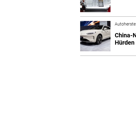
Autoherstel
China-N
Hürden