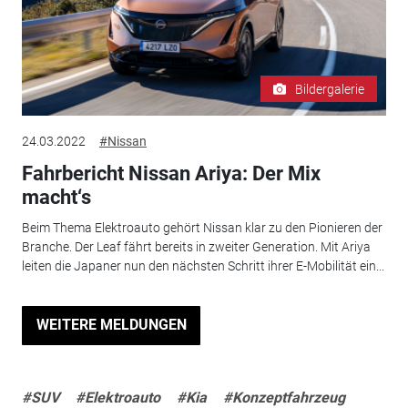
Bildergalerie
24.03.2022
#Nissan
Fahrbericht Nissan Ariya: Der Mix
macht‘s
Beim Thema Elektroauto gehört Nissan klar zu den Pionieren der
Branche. Der Leaf fährt bereits in zweiter Generation. Mit Ariya
leiten die Japaner nun den nächsten Schritt ihrer E-Mobilität ein...
WEITERE MELDUNGEN
#SUV
#Elektroauto
#Kia
#Konzeptfahrzeug