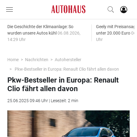
Die Geschichte der Klimaanlage: So
Geely mit Preisansage
wurden unsere Autos kühl
06.08.2026,
unter 20.000 Euro
06
14:29 Uhr
Uhr
Home
Nachrichten
Autohersteller
Pkw-Bestseller in Europa: Renault Clio fährt allen davon
Pkw-Bestseller in Europa: Renault
Clio fährt allen davon
25.06.2025 09:46 Uhr | Lesezeit: 2 min