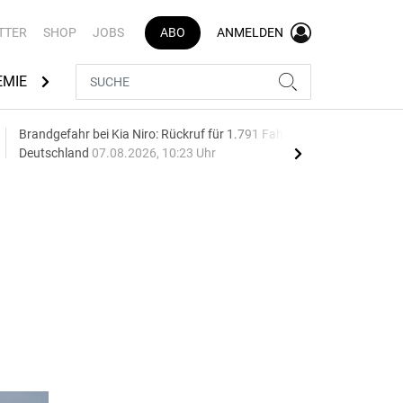
TTER
SHOP
JOBS
ABO
ANMELDEN
EMIE
AUTOMARKEN
MEDIATHEK
BRANCHENVERZEI
Brandgefahr bei Kia Niro: Rückruf für 1.791 Fahrzeuge in
Aut
Deutschland
07.08.2026, 10:23 Uhr
wäc