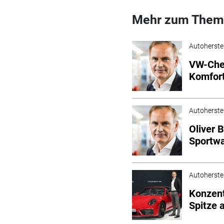
Mehr zum Them
Autoherstel
VW-Chef
Komfort
Autoherstel
Oliver 
Sportwa
Autoherstel
Konzent
Spitze 