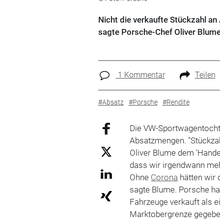
Nicht die verkaufte Stückzahl an
sagte Porsche-Chef Oliver Blume
1 Kommentar
Teilen
#Absatz
#Porsche
#Rendite
Die VW-Sportwagentoch
Absatzmengen. "Stückzahl
Oliver Blume dem 'Handels
dass wir irgendwann meh
Ohne
Corona
hätten wir 
sagte Blume. Porsche hat
Fahrzeuge verkauft als e
Marktobergrenze gegeben