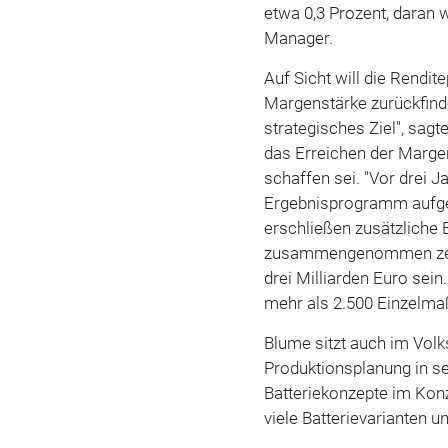
etwa 0,3 Prozent, daran w
Manager.
Auf Sicht will die Rendi
Margenstärke zurückfinde
strategisches Ziel", sag
das Erreichen der Marge
schaffen sei. "Vor drei 
Ergebnisprogramm aufges
erschließen zusätzliche 
zusammengenommen zehn M
drei Milliarden Euro sei
mehr als 2.500 Einzelma
Blume sitzt auch im Vol
Produktionsplanung in se
Batteriekonzepte im Konze
viele Batterievarianten u