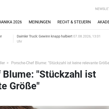
NEWSLE
ANIKA 2026
MEINUNGEN
RECHT & STEUERN
AKAD
er
Daimler Truck: Gewinn knapp halbiert
07.08.2026, 13:01
Uhr
ler
Porsche-Chef Blume: "Stückzahl ist keine relevante Größe
Blume: "Stückzahl ist
te Größe"