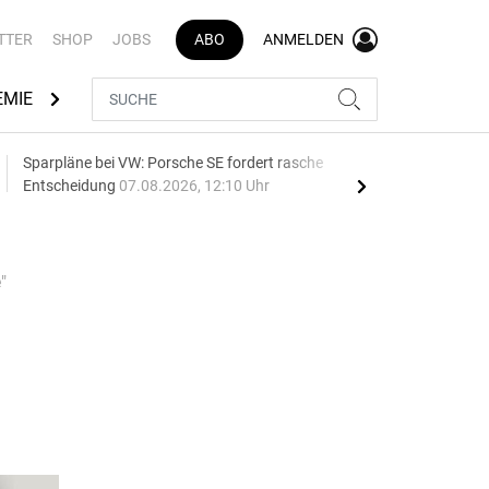
TTER
SHOP
JOBS
ABO
ANMELDEN
EMIE
AUTOMARKEN
MEDIATHEK
BRANCHENVERZEI
Sparpläne bei VW: Porsche SE fordert rasche
75 J
Entscheidung
07.08.2026, 12:10 Uhr
Auf
"