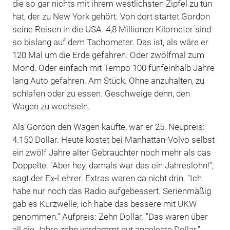
die so gar nichts mit ihrem westlichsten Zipfel zu tun
hat, der zu New York gehört. Von dort startet Gordon
seine Reisen in die USA. 4,8 Millionen Kilometer sind
so bislang auf dem Tachometer. Das ist, als wäre er
120 Mal um die Erde gefahren. Oder zwölfmal zum
Mond. Oder einfach mit Tempo 100 fünfeinhalb Jahre
lang Auto gefahren. Am Stück. Ohne anzuhalten, zu
schlafen oder zu essen. Geschweige denn, den
Wagen zu wechseln.
Als Gordon den Wagen kaufte, war er 25. Neupreis:
4.150 Dollar. Heute kostet bei Manhattan-Volvo selbst
ein zwölf Jahre alter Gebrauchter noch mehr als das
Doppelte. "Aber hey, damals war das ein Jahreslohn!",
sagt der Ex-Lehrer. Extras waren da nicht drin. "Ich
habe nur noch das Radio aufgebessert. Serienmäßig
gab es Kurzwelle, ich habe das bessere mit UKW
genommen." Aufpreis: Zehn Dollar. "Das waren über
all die Jahre zehn verdammt gut angelegte Dollar."