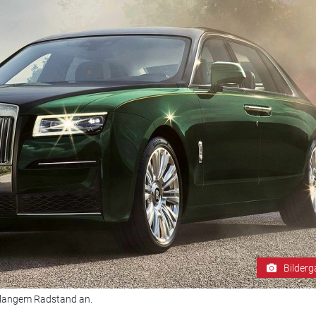
Bilderg
t langem Radstand an.