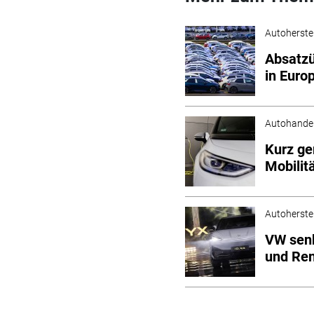
Autoherstel
Absatzü
in Euro
Autohande
Kurz ge
Mobilit
Autoherstel
VW senk
und Ren