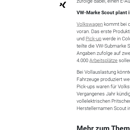
zufolge dabei, einen E-Au
VW-Marke Scout plant i
Volkswagen
kommt bei d
voran. Das erste Produkt
und
Pick-up
werde in Col
teilte die VW-Submarke S
Angaben zufolge auf zwei
4.000
Arbeitsplätze
solle
Bei Vollauslastung könnt
Fahrzeuge produziert wer
Pick-ups waren für Volks
Vergangenes Jahr kündig
vollelektrischen Pritsc
Herstellernamen Scout in
Mehr zum Them