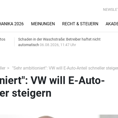
NEWSLE
ANIKA 2026
MEINUNGEN
RECHT & STEUERN
AKAD
utos
Schaden in der Waschstraße: Betreiber haftet nicht
automatisch
06.08.2026, 11:47 Uhr
ler
"Sehr ambitioniert": VW will E-Auto-Anteil schneller steige
niert": VW will E-Auto-
er steigern