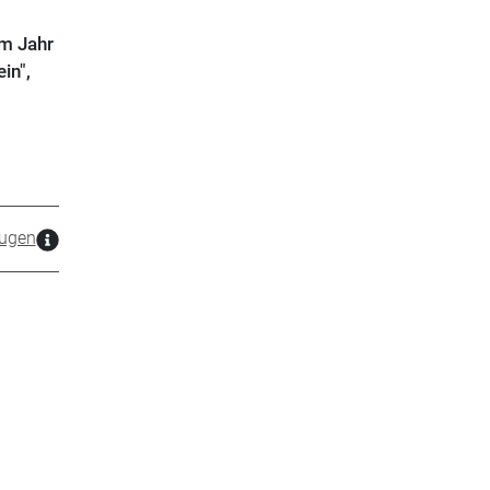
Im Jahr
in",
ugen