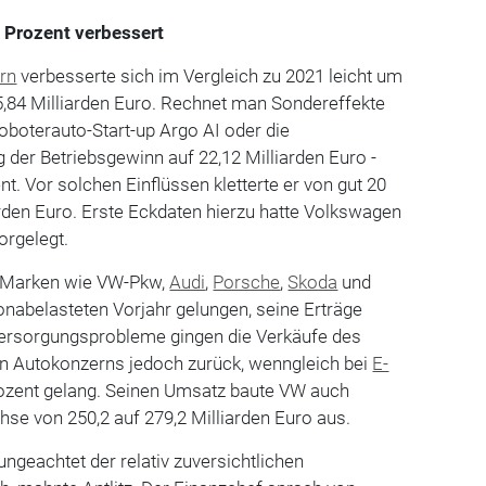
 Prozent verbessert
rn
verbesserte sich im Vergleich zu 2021 leicht um
5,84 Milliarden Euro. Rechnet man Sondereffekte
boterauto-Start-up Argo AI oder die
g der Betriebsgewinn auf 22,12 Milliarden Euro -
nt. Vor solchen Einflüssen kletterte er von gut 20
iarden Euro. Erste Eckdaten hierzu hatte Volkswagen
orgelegt.
 Marken wie VW-Pkw,
Audi
,
Porsche
,
Skoda
und
nabelasteten Vorjahr gelungen, seine Erträge
ersorgungsprobleme gingen die Verkäufe des
n Autokonzerns jedoch zurück, wenngleich bei
E-
rozent gelang. Seinen Umsatz baute VW auch
se von 250,2 auf 279,2 Milliarden Euro aus.
ungeachtet der relativ zuversichtlichen