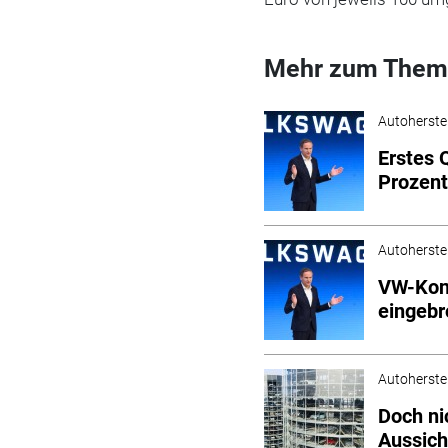
Mehr zum Them
Autoherstel
Erstes 
Prozent
Autoherstel
VW-Konz
eingeb
Autoherstel
Doch ni
Aussich