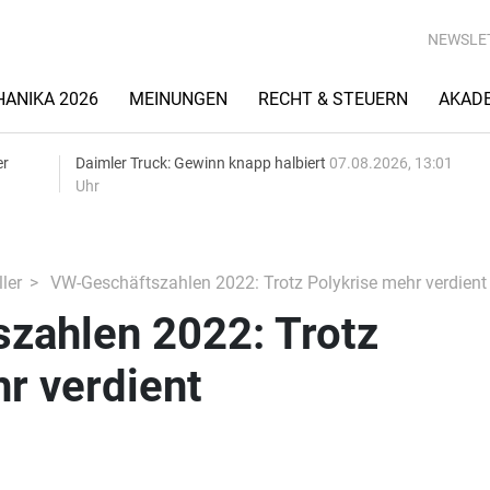
NEWSLE
ANIKA 2026
MEINUNGEN
RECHT & STEUERN
AKAD
er
Daimler Truck: Gewinn knapp halbiert
07.08.2026, 13:01
Uhr
ler
VW-Geschäftszahlen 2022: Trotz Polykrise mehr verdient
zahlen 2022: Trotz
r verdient