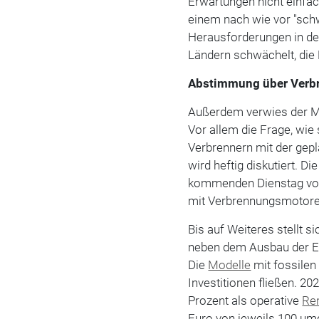
Erwartungen nicht einfac
einem nach wie vor "sch
Herausforderungen in der 
Ländern schwächelt, die
Abstimmung über Verb
Außerdem verwies der M
Vor allem die Frage, wie
Verbrennern mit der gep
wird heftig diskutiert. 
kommenden Dienstag vo
mit Verbrennungsmotore
Bis auf Weiteres stellt 
neben dem Ausbau der E-F
Die
Modelle
mit fossilen 
Investitionen fließen. 202
Prozent als operative
Re
Euro von jeweils 100 um