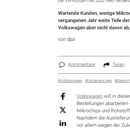
Der VW-Konzern hat 2022 mehr verdient
Wartende Kunden, wenige Mikroch
vergangenen Jahr weite Teile der
Volkswagen aber nicht davon ab,
von dpa
Kommentare
Teilen
#Volkswagen
#Ukraine-Krieg
#Gewin
Volkswagen
will in dies
Bestellungen abarbeiten 
Mikrochips und Rohstoff
Nachdem die Auslieferu
vor allem wegen der Zul