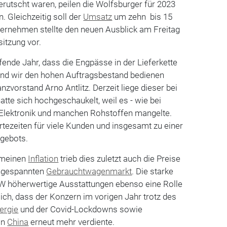
rutscht waren, peilen die Wolfsburger für 2023
n. Gleichzeitig soll der
Umsatz
um zehn bis 15
ternehmen stellte den neuen Ausblick am Freitag
sitzung vor.
fende Jahr, dass die Engpässe in der Lieferkette
nd wir den hohen Auftragsbestand bedienen
anzvorstand Arno Antlitz. Derzeit liege dieser bei
atte sich hochgeschaukelt, weil es - wie bei
n Elektronik und manchen Rohstoffen mangelte.
rtezeiten für viele Kunden und insgesamt zu einer
gebots.
emeinen
Inflation
trieb dies zuletzt auch die Preise
angespannten
Gebrauchtwagenmarkt
. Die starke
 VW höherwertige Ausstattungen ebenso eine Rolle
ich, dass der Konzern im vorigen Jahr trotz des
ergie
und der Covid-Lockdowns sowie
in
China
erneut mehr verdiente.