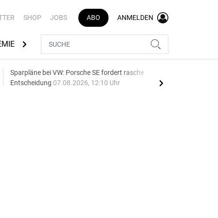
TTER
SHOP
JOBS
ABO
ANMELDEN
EMIE
AUTOMARKEN
MEDIATHEK
BRANCHENVERZEI
Sparpläne bei VW: Porsche SE fordert rasche
75 J
Entscheidung
07.08.2026, 12:10 Uhr
Auf