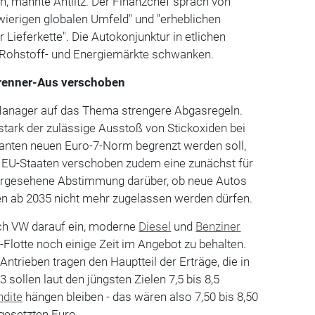
h, mahnte Antlitz. Der Finanzchef sprach von
wierigen globalen Umfeld" und "erheblichen
Lieferkette". Die Autokonjunktur in etlichen
 Rohstoff- und Energiemärkte schwanken.
renner-Aus verschoben
anager auf das Thema strengere Abgasregeln.
 stark der zulässige Ausstoß von Stickoxiden bei
lanten neuen Euro-7-Norm begrenzt werden soll,
Die EU-Staaten verschoben zudem eine zunächst für
rgesehene Abstimmung darüber, ob neue Autos
n ab 2035 nicht mehr zugelassen werden dürfen.
sich VW darauf ein, moderne
Diesel
und
Benziner
lotte noch einige Zeit im Angebot zu behalten.
Antrieben tragen den Hauptteil der Erträge, die in
3 sollen laut den jüngsten Zielen 7,5 bis 8,5
ndite
hängen bleiben - das wären also 7,50 bis 8,50
gesetzten Euro.