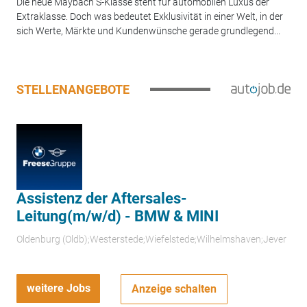
Die neue Maybach S-Klasse steht für automobilen Luxus der
Extraklasse. Doch was bedeutet Exklusivität in einer Welt, in der
sich Werte, Märkte und Kundenwünsche gerade grundlegend...
STELLENANGEBOTE
Assistenz der Aftersales-
Leitung(m/w/d) - BMW & MINI
Oldenburg (Oldb);Westerstede;Wiefelstede;Wilhelmshaven;Jever
weitere Jobs
Anzeige schalten