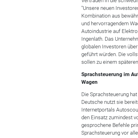
Vertrauen in die schwed
"Unsere neuen Investore
Kombination aus bewährt
und hervorragendem Wach
Autoindustrie auf Elektr
Ingenlath. Das Unterneh
globalen Investoren über
geführt würden. Die volls
sollen zu einem spätere
Sprachsteuerung im Aut
Wagen
Die Sprachsteuerung hat 
Deutsche nutzt sie berei
Internetportals Autoscout
den Einsatz zumindest vo
gesprochene Befehle prin
Sprachsteuerung vor alle