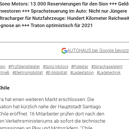
 Sono Motors: 13.000 Reservierungen für den Sion +++ Geld
Investoren +++ Sprachsteuerung im Auto: Nicht nur Jüngere
tracharger für Nutzfahrzeuge: Hundert Kilometer Reichwei
gnose an +++ Traton optimistisch für 2021
AUTOHAUS bei Google bevorz
ion
#Prüfdienstleister
#Sono Motors
#Polestar
#Sprachassistent
ntrieb
#Elektromobilität
#E-Mobilität
#Ladestation
#Ladetechnik
Chile
ra hat einen weiteren Markt erschlossen: Die
tion hat kürzlich nahe der Hauptstadt Santiago
 Chile eröffnet. 16 Mitarbeiter prüfen dort nach den
en Verkehrsministeriums ab sofort die technische
semissionen an Pkw und Motorrädern. "Chile