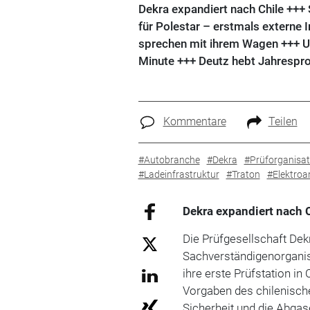
Dekra expandiert nach Chile +++
für Polestar – erstmals externe 
sprechen mit ihrem Wagen +++ Ul
Minute +++ Deutz hebt Jahrespro
Kommentare
Teilen
#Autobranche
#Dekra
#Prüforganisat
#Ladeinfrastruktur
#Traton
#Elektroa
Dekra expandiert nach 
Die Prüfgesellschaft Dek
Sachverständigenorganisa
ihre erste Prüfstation in
Vorgaben des chilenisch
Sicherheit und die Abga