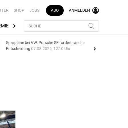
TTER
SHOP
JOBS
ABO
ANMELDEN
EMIE
AUTOMARKEN
MEDIATHEK
BRANCHENVERZEI
Sparpläne bei VW: Porsche SE fordert rasche
75 J
Entscheidung
07.08.2026, 12:10 Uhr
Auf