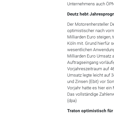
Unternehmens auch ÖPNV-
Deutz hebt Jahresprog
Der Motorenhersteller D
optimistischer nach vorn
Milliarden Euro steigen
Köln mit. Grund hierfür s
wesentlichen Anwendungs
Milliarden Euro Umsatz a
Auftragseingang vorläufi
Vorjahreszeitraum auf 46
Umsatz legte leicht auf 
und Zinsen (Ebit) vor So
Vorjahr hatte es hier ei
Das vollständige Zahlenw
(dpa)
Traton optimistisch fü