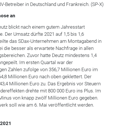
Betreiber in Deutschland und Frankreich. (SP-X)
nose an
eutz blickt nach einem gutem Jahresstart
e. Der Umsatz dürfte 2021 auf 1,5 bis 1,6
, teilte das SDax-Unternehmen am Montagabend in
ei die besser als erwartete Nachfrage in allen
bereichen. Zuvor hatte Deutz mindestens 1,4
ngepeilt. Im ersten Quartal war der
gen Zahlen zufolge von 356,7 Millionen Euro im
4,8 Millionen Euro nach oben geklettert. Der
343,4 Millionen Euro zu. Das Ergebnis vor Steuern
ndereffekten drehte mit 800 000 Euro ins Plus. Im
n Minus von knapp zwölf Millionen Euro gegeben.
erk soll wie am 6. Mai veröffentlicht werden.
r 2021