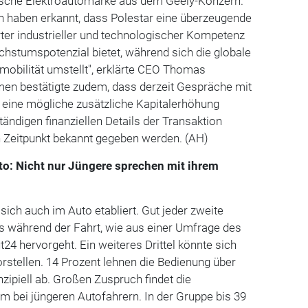
ische Elektroautomarke aus dem Geely-Konzern.
n haben erkannt, dass Polestar eine überzeugende
er industrieller und technologischer Kompetenz
stumspotenzial bietet, während sich die globale
omobilität umstellt", erklärte CEO Thomas
men bestätigte zudem, dass derzeit Gespräche mit
 eine mögliche zusätzliche Kapitalerhöhung
tändigen finanziellen Details der Transaktion
n Zeitpunkt bekannt gegeben werden. (AH)
o: Nicht nur Jüngere sprechen mit ihrem
sich auch im Auto etabliert. Gut jeder zweite
ts während der Fahrt, wie aus einer Umfrage des
24 hervorgeht. Ein weiteres Drittel könnte sich
rstellen. 14 Prozent lehnen die Bedienung über
zipiell ab. Großen Zuspruch findet die
m bei jüngeren Autofahrern. In der Gruppe bis 39