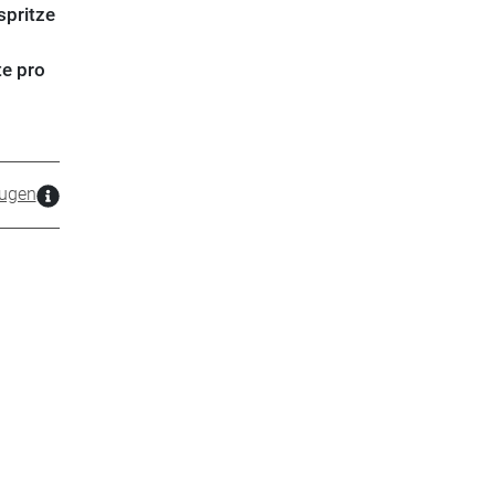
spritze
te pro
ugen