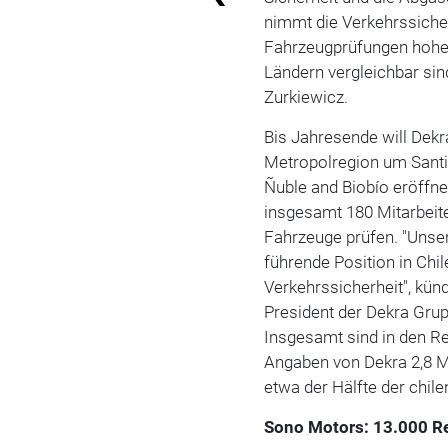
nimmt die Verkehrssicher
Fahrzeugprüfungen hohe 
Ländern vergleichbar sin
Zurkiewicz.
Bis Jahresende will Dekra
Metropolregion um Santi
Ñuble and Biobío eröffne
insgesamt 180 Mitarbeit
Fahrzeuge prüfen. "Unser
führende Position in Chil
Verkehrssicherheit", künd
President der Dekra Grup
Insgesamt sind in den R
Angaben von Dekra 2,8 M
etwa der Hälfte der chil
Sono Motors: 13.000 Re