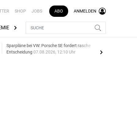
TTER
SHOP
JOBS
ABO
ANMELDEN
EMIE
AUTOMARKEN
MEDIATHEK
BRANCHENVERZEI
Sparpläne bei VW: Porsche SE fordert rasche
75 J
Entscheidung
07.08.2026, 12:10 Uhr
Auf