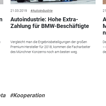
21.03.2019
#Autoindustrie
21
n
Autoindustrie: Hohe Extra-
A
Zahlung für BMW-Beschäftigte
M
n
u
Vergleicht man die Ergebnisbeteiligungen der großen
De
Premium-Hersteller für 2018, kommen die Facharbeiter
– 
.
des Münchner Konzerns noch am besten weg.
de
ta
#Kooperation