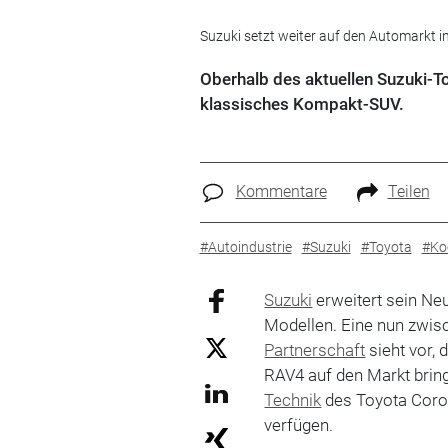
Suzuki setzt weiter auf den Automarkt i
Oberhalb des aktuellen Suzuki-To
klassisches Kompakt-SUV.
Kommentare
Teilen
#Autoindustrie
#Suzuki
#Toyota
#Ko
Suzuki
erweitert sein N
Modellen. Eine nun zwis
Partnerschaft
sieht vor,
RAV4 auf den Markt bring
Technik
des Toyota Coro
verfügen.