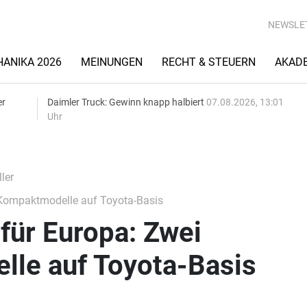
NEWSLE
ANIKA 2026
MEINUNGEN
RECHT & STEUERN
AKAD
er
Daimler Truck: Gewinn knapp halbiert
07.08.2026, 13:01
Uhr
ler
 Kompaktmodelle auf Toyota-Basis
für Europa: Zwei
le auf Toyota-Basis