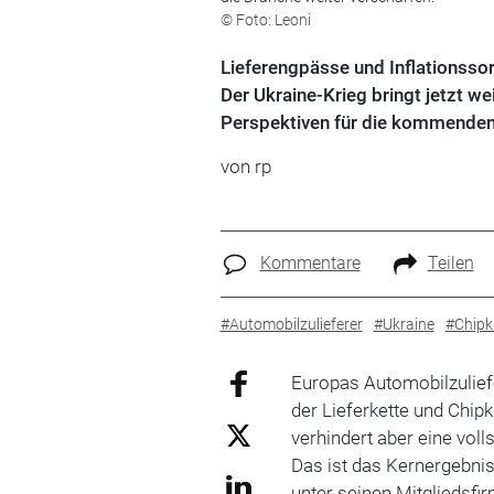
© Foto: Leoni
Lieferengpässe und Inflationssor
Der Ukraine-Krieg bringt jetzt we
Perspektiven für die kommende
von rp
Kommentare
Teilen
#Automobilzulieferer
#Ukraine
#Chipk
Europas Automobilzuliefe
der Lieferkette und Chip
verhindert aber eine vo
Das ist das Kernergebn
unter seinen Mitgliedsfi