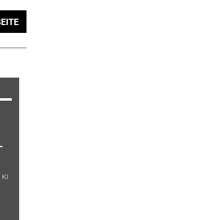
EITE
-
 KI