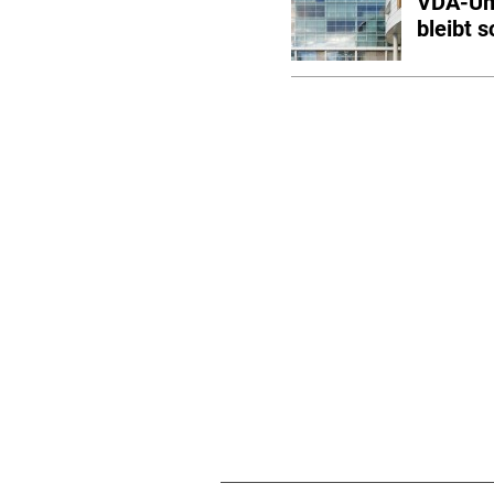
VDA-Umf
bleibt s