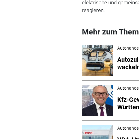
elektrische und gemeins
reagieren.
Mehr zum Them
Autohande
Autozul
wackel
Autohande
Kfz-Gew
Württe
Autohande