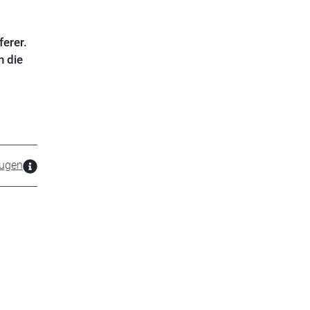
erer.
n die
ugen