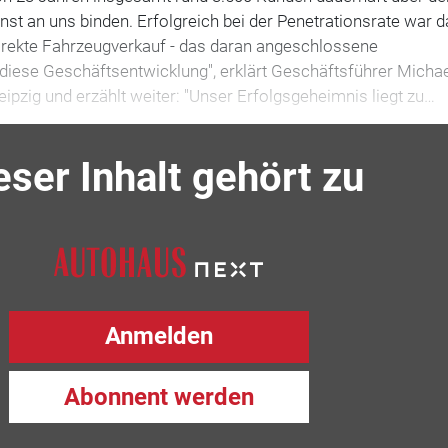
st an uns binden. Erfolgreich bei der Penetrationsrate war d
direkte Fahrzeugverkauf - das daran angeschlossene
diese Geschäftsentwicklung", erklärt Geschäftsführer Micha
eipzig und erzählt weiter: "Unser Erfolgsgeheimnis liegt zu…
eser Inhalt gehört zu
Anmelden
Abonnent werden