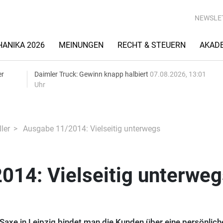
NEWSLE
ANIKA 2026
MEINUNGEN
RECHT & STEUERN
AKAD
er
Daimler Truck: Gewinn knapp halbiert
07.08.2026, 13:01
Uhr
ler
Ausgabe 11/2014: Vielseitig unterwegs
014: Vielseitig unterweg
Saxe in Leipzig bindet man die Kunden über eine persönlich