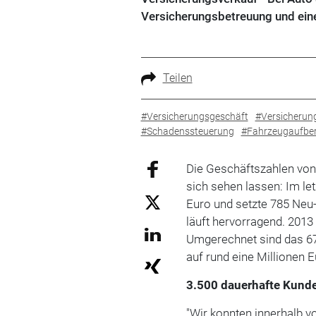
Versicherungsbetreuung und eine
Teilen
#Versicherungsgeschäft
#Versicherun
#Schadenssteuerung
#Fahrzeugaufber
Die Geschäftszahlen von
sich sehen lassen: Im le
Euro und setzte 785 Neu
läuft hervorragend. 201
Umgerechnet sind das 67
auf rund eine Millionen E
3.500 dauerhafte Kund
"Wir konnten innerhalb 