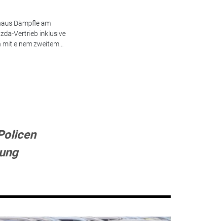
ohaus Dämpfle am
da-Vertrieb inklusive
 mit einem zweitem...
Policen
tung