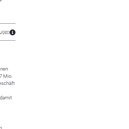
ugen
nnen
7 Mio.
eschäft
 damit
n