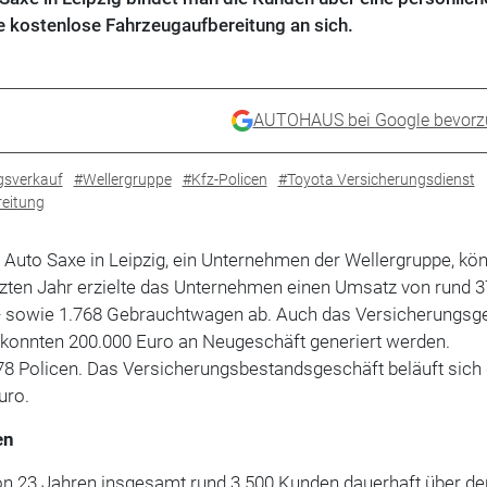
 kostenlose Fahrzeugaufbereitung an sich.
AUTOHAUS bei Google bevorz
gsverkauf
#Wellergruppe
#Kfz-Policen
#Toyota Versicherungsdienst
eitung
 Auto Saxe in Leipzig, ein Unternehmen der Wellergruppe, kö
tzten Jahr erzielte das Unternehmen einen Umsatz von rund 3
- sowie 1.768 Gebrauchtwagen ab. Auch das Versicherungsg
3 konnten 200.000 Euro an Neugeschäft generiert werden.
8 Policen. Das Versicherungsbestandsgeschäft beläuft sich
uro.
en
von 23 Jahren insgesamt rund 3.500 Kunden dauerhaft über de