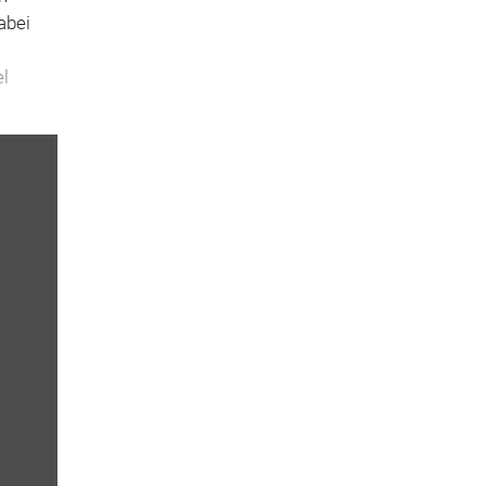
abei
el