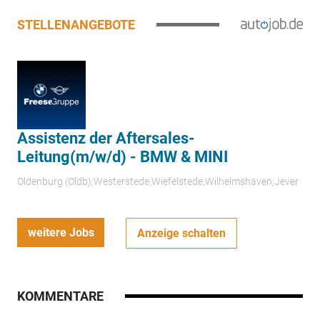
STELLENANGEBOTE
Assistenz der Aftersales-
Leitung(m/w/d) - BMW & MINI
Oldenburg (Oldb);Westerstede;Wiefelstede;Wilhelmshaven;Jever
weitere Jobs
Anzeige schalten
KOMMENTARE