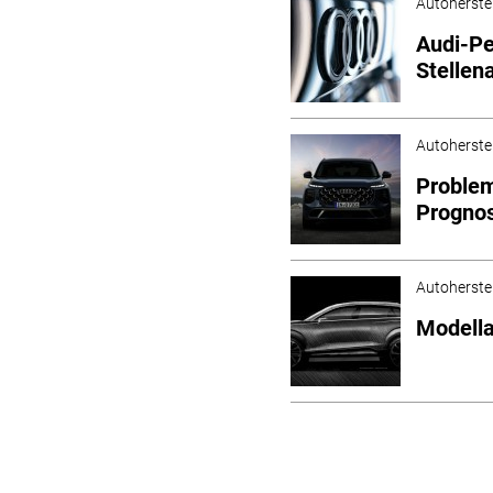
Autoherstel
Audi-Pe
Stellen
Autoherstel
Problem
Prognos
Autoherstel
Modella