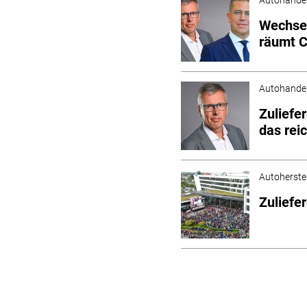
Wechsel
räumt 
Autohande
Zuliefe
das reic
Autoherstel
Zuliefe