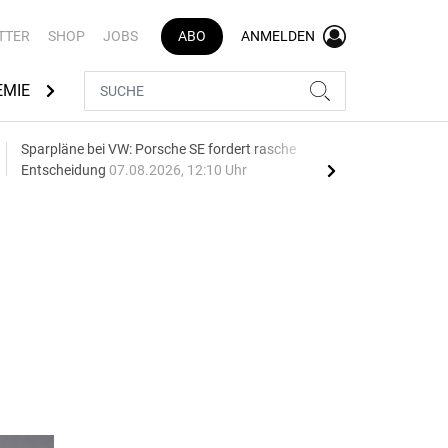
TTER
SHOP
JOBS
ABO
ANMELDEN
EMIE
AUTOMARKEN
MEDIATHEK
BRANCHENVERZEI
Sparpläne bei VW: Porsche SE fordert rasche
75 J
Entscheidung
07.08.2026, 12:10 Uhr
Auf