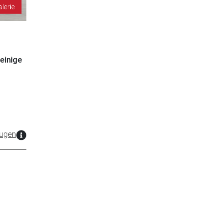
alerie
 einige
ugen