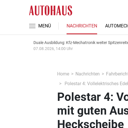
MENÜ
NACHRICHTEN
AUTOMECH
Duale Ausbildung: Kfz-Mechatronik weiter Spitzenreit
07.08.2026, 14:00 Uhr
Home
Nachrichten
Fahrberich
Polestar 4: Vollelektrisches E
Polestar 4: V
mit guten Au
Heckscheibe