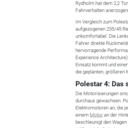
Rydholm hat dem 2,2 Ton
Fahrverhalten anerzogen
Im Vergleich zum Polestar
aufgezogenen 255/45 Rei
unkomfortabel. Die Lenku
Fahrer direkte Rückmeld
hervorragende Performan
Experience Architecture)
Einsatz kommt und einen 
die geplanten, größeren 
Polestar 4: Das 
Die Motorisierungen sin
durchaus gewachsen. Pol
Elektromotoren an, die j
einem
Motor
an der Hin
beschleunigt den Wagen 