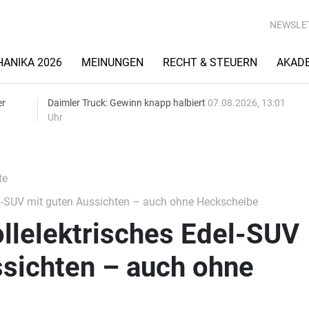
NEWSLE
ANIKA 2026
MEINUNGEN
RECHT & STEUERN
AKAD
er
Daimler Truck: Gewinn knapp halbiert
07.08.2026, 13:01
Uhr
te
del-SUV mit guten Aussichten – auch ohne Heckscheibe
ollelektrisches Edel-SUV
ssichten – auch ohne