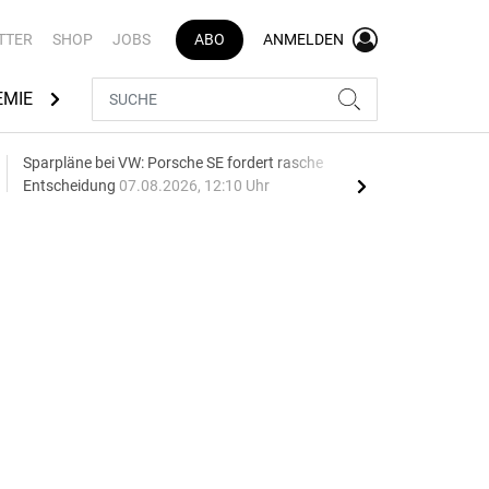
TTER
SHOP
JOBS
ABO
ANMELDEN
EMIE
AUTOMARKEN
MEDIATHEK
BRANCHENVERZEI
Sparpläne bei VW: Porsche SE fordert rasche
75 J
Entscheidung
07.08.2026, 12:10 Uhr
Auf