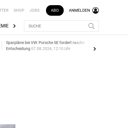
TTER
SHOP
JOBS
ABO
ANMELDEN
EMIE
AUTOMARKEN
MEDIATHEK
BRANCHENVERZEI
Sparpläne bei VW: Porsche SE fordert rasche
75 J
Entscheidung
07.08.2026, 12:10 Uhr
Auf